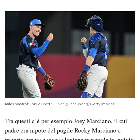
Miles Mastrobuoni e Brett Sullivan (Gene Wang/Getty Images)
Tra questi c’è per esempio Joey Marciano, il cui
padre era nipote del pugile Rocky Marciano e
proprio grazie a questa lontana parentela ha potuto