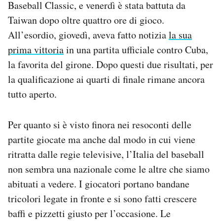
Baseball Classic, e venerdì è stata battuta da
Notifiche mobile
Taiwan dopo oltre quattro ore di gioco.
Regala il Post
All’esordio, giovedì, aveva fatto notizia
la sua
Hai bisogno di aiuto?
Esci
prima vittoria
in una partita ufficiale contro Cuba,
la favorita del girone. Dopo questi due risultati, per
la qualificazione ai quarti di finale rimane ancora
tutto aperto.
Per quanto si è visto finora nei resoconti delle
partite giocate ma anche dal modo in cui viene
ritratta dalle regie televisive, l’Italia del baseball
non sembra una nazionale come le altre che siamo
abituati a vedere. I giocatori portano bandane
tricolori legate in fronte e si sono fatti crescere
baffi e pizzetti giusto per l’occasione. Le