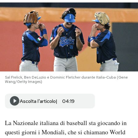
PODCAST
NEWSLETTER
I MIEI PREFERITI
SHOP
Sal Frelick, Ben DeLuzio e Dominic Fletcher durante Italia-Cuba (Gene
Wang/Getty Images)
CALENDARIO
Ascolta l'articolo
04:19
AREA PERSONALE
La Nazionale italiana di baseball sta giocando in
Area Personale
questi giorni i Mondiali, che si chiamano World
Newsletter