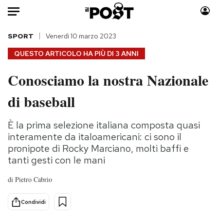
Auto
SPORT
Venerdì 10 marzo 2023
QUESTO ARTICOLO HA PIÙ DI
3 ANNI
HOME
Conosciamo la nostra Nazionale
Italia
Moda
di baseball
Mondo
Libri
Politica
Consumismi
È la prima selezione italiana composta quasi
Tecnologia
Storie/Idee
interamente da italoamericani: ci sono il
Internet
Ok Boomer!
pronipote di Rocky Marciano, molti baffi e
Scienza
Media
tanti gesti con le mani
Cultura
Europa
di
Pietro Cabrio
Economia
Altrecose
Sport
Mondiali calcio 2026
Condividi