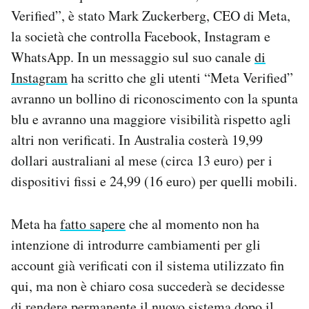
Notifiche mobile
Verified”, è stato Mark Zuckerberg, CEO di Meta,
Regala il Post
la società che controlla Facebook, Instagram e
Hai bisogno di aiuto?
WhatsApp. In un messaggio sul suo canale
di
Esci
Instagram
ha scritto che gli utenti “Meta Verified”
avranno un bollino di riconoscimento con la spunta
blu e avranno una maggiore visibilità rispetto agli
altri non verificati. In Australia costerà 19,99
dollari australiani al mese (circa 13 euro) per i
dispositivi fissi e 24,99 (16 euro) per quelli mobili.
Meta ha
fatto sapere
che al momento non ha
intenzione di introdurre cambiamenti per gli
account già verificati con il sistema utilizzato fin
qui, ma non è chiaro cosa succederà se decidesse
di rendere permanente il nuovo sistema dopo il