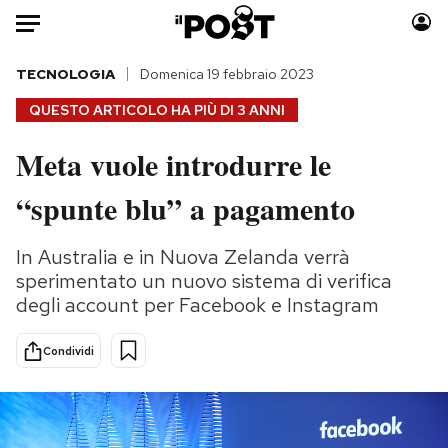
Auto
TECNOLOGIA
Domenica 19 febbraio 2023
QUESTO ARTICOLO HA PIÙ DI
3 ANNI
HOME
Meta vuole introdurre le
Italia
Moda
“spunte blu” a pagamento
Mondo
Libri
Politica
Consumismi
In Australia e in Nuova Zelanda verrà
Tecnologia
Storie/Idee
sperimentato un nuovo sistema di verifica
Internet
Ok Boomer!
degli account per Facebook e Instagram
Scienza
Media
Cultura
Europa
Condividi
Economia
Altrecose
Sport
Mondiali calcio 2026