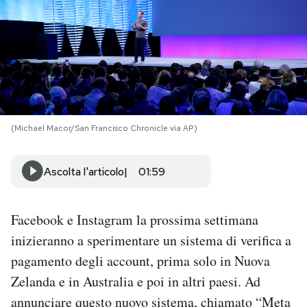
PODCAST
NEWSLETTER
I MIEI PREFERITI
(Michael Macor/San Francisco Chronicle via AP)
SHOP
Ascolta l'articolo
01:59
CALENDARIO
Facebook e Instagram la prossima settimana
inizieranno a sperimentare un sistema di verifica a
AREA PERSONALE
pagamento degli account, prima solo in Nuova
Zelanda e in Australia e poi in altri paesi. Ad
Area Personale
annunciare questo nuovo sistema, chiamato “Meta
Newsletter