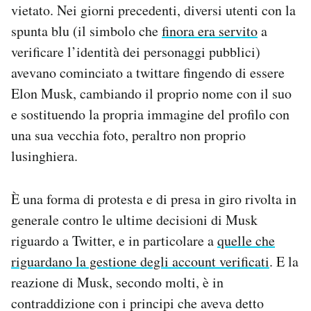
vietato.
Nei giorni precedenti, diversi utenti con la
Notifiche mobile
spunta blu (il simbolo che
finora era servito
a
Regala il Post
Hai bisogno di aiuto?
verificare l’identità dei personaggi pubblici)
Esci
avevano cominciato a twittare fingendo di essere
Elon Musk, cambiando il proprio nome con il suo
e sostituendo la propria immagine del profilo con
una sua vecchia foto, peraltro non proprio
lusinghiera.
È una forma di protesta e di presa in giro rivolta in
generale contro le ultime decisioni di Musk
riguardo a Twitter, e in particolare a
quelle che
riguardano la gestione degli account verificati
. E la
reazione di Musk, secondo molti, è in
contraddizione con i principi che aveva detto