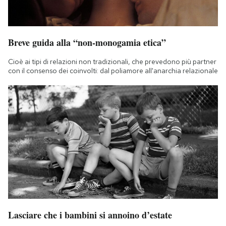
Breve guida alla “non-monogamia etica”
Cioè ai tipi di relazioni non tradizionali, che prevedono più partner
con il consenso dei coinvolti: dal poliamore all'anarchia relazionale
Lasciare che i bambini si annoino d’estate