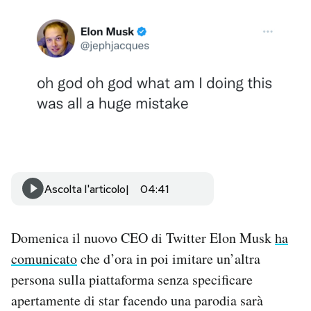
PODCAST
NEWSLETTER
I MIEI PREFERITI
SHOP
Ascolta l'articolo
04:41
CALENDARIO
Domenica il nuovo CEO di Twitter Elon Musk
ha
AREA PERSONALE
comunicato
che d’ora in poi imitare un’altra
persona sulla piattaforma senza specificare
Area Personale
apertamente di star facendo una parodia sarà
Newsletter