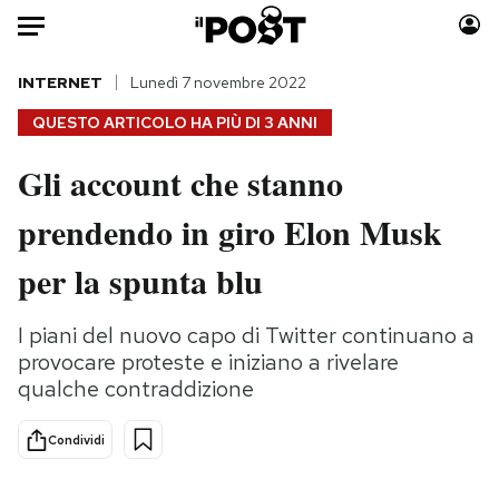
Auto
INTERNET
Lunedì 7 novembre 2022
QUESTO ARTICOLO HA PIÙ DI
3 ANNI
HOME
Gli account che stanno
Italia
Moda
prendendo in giro Elon Musk
Mondo
Libri
Politica
Consumismi
per la spunta blu
Tecnologia
Storie/Idee
Internet
Ok Boomer!
I piani del nuovo capo di Twitter continuano a
Scienza
Media
provocare proteste e iniziano a rivelare
Cultura
Europa
qualche contraddizione
Economia
Altrecose
Condividi
Sport
Mondiali calcio 2026