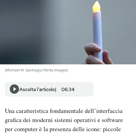
PODCAST
NEWSLETTER
I MIEI PREFERITI
(Michael M. Santiago/Getty Images)
SHOP
Ascolta l'articolo
06:34
CALENDARIO
Una caratteristica fondamentale dell’interfaccia
AREA PERSONALE
grafica dei moderni sistemi operativi e software
Area Personale
per computer è la presenza delle icone: piccole
Newsletter