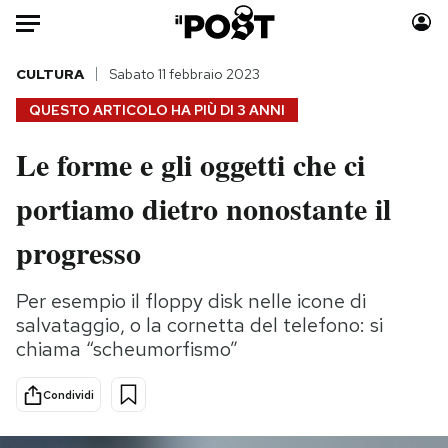
Auto
CULTURA
Sabato 11 febbraio 2023
QUESTO ARTICOLO HA PIÙ DI
3 ANNI
HOME
Le forme e gli oggetti che ci
Italia
Moda
portiamo dietro nonostante il
Mondo
Libri
Politica
Consumismi
progresso
Tecnologia
Storie/Idee
Internet
Ok Boomer!
Per esempio il floppy disk nelle icone di
Scienza
Media
salvataggio, o la cornetta del telefono: si
Cultura
Europa
chiama “scheumorfismo”
Economia
Altrecose
Condividi
Sport
Mondiali calcio 2026