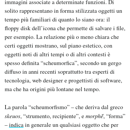
immagini associate a determinate funzioni. Di
Notifiche mobile
solito rappresentano in forma stilizzata oggetti un
Regala il Post
tempo più familiari di quanto lo siano ora: il
Hai bisogno di aiuto?
floppy disk dell’icona che permette di salvare i file,
Esci
per esempio. La relazione più o meno chiara che
certi oggetti mostrano, sul piano estetico, con
oggetti noti di altri tempi o di altri contesti è
spesso definita “scheumorfica”, secondo un gergo
diffuso in anni recenti soprattutto tra esperti di
tecnologia, web designer e progettisti di software,
ma che ha origini più lontane nel tempo.
La parola “scheumorfismo” – che deriva dal greco
skeuos
, “strumento, recipiente”, e
morphḗ
, “forma”
–
indica
in generale un qualsiasi oggetto che per