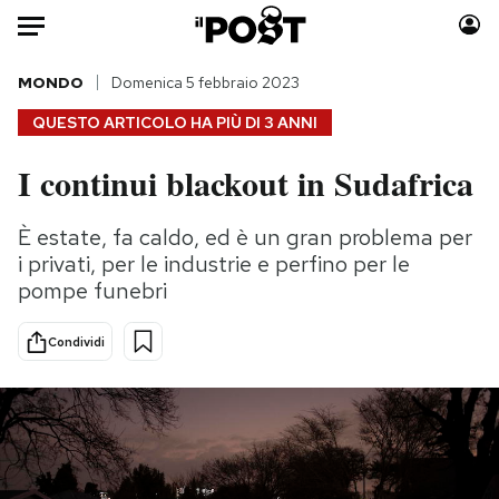
Auto
MONDO
Domenica 5 febbraio 2023
QUESTO ARTICOLO HA PIÙ DI
3 ANNI
HOME
I continui blackout in Sudafrica
Italia
Moda
Mondo
Libri
È estate, fa caldo, ed è un gran problema per
Politica
Consumismi
i privati, per le industrie e perfino per le
Tecnologia
Storie/Idee
pompe funebri
Internet
Ok Boomer!
Condividi
Scienza
Media
Cultura
Europa
Economia
Altrecose
Sport
Mondiali calcio 2026