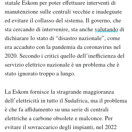
statale Eskom per poter effettuare interventi di
Notifiche mobile
manutenzione sulle centrali vecchie e inadeguate
Regala il Post
ed evitare il collasso del sistema. Il governo, che
Hai bisogno di aiuto?
Esci
sta cercando di intervenire, sta anche
valutando
di
dichiarare lo stato di “disastro nazionale”, come
era accaduto con la pandemia da coronavirus nel
2020. Secondo i critici quello dell’inefficienza del
servizio elettrico nazionale è un problema che è
stato ignorato troppo a lungo.
La Eskom fornisce la stragrande maggioranza
dell’elettricità in tutto il Sudafrica, ma il problema
è che fa affidamento su una serie di centrali
elettriche a carbone obsolete e malconce. Per
evitare il sovraccarico degli impianti, nel 2022