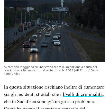
Automobili viaggiano su una strada senza illuminazione a causa dei
blackout a Johannesburg, nel settembre del 2022 (AP Photo/ Denis
Farrell, File)
In questa situazione rischiano inoltre di aumentare
sia gli incidenti stradali che i
livelli
di criminalità
,
che in Sudafrica sono già un grosso problema.
Come ha notato il segretario generale del