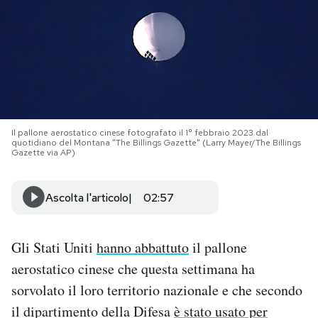
PODCAST
NEWSLETTER
I MIEI PREFERITI
Il pallone aerostatico cinese fotografato il 1° febbraio 2023 dal
quotidiano del Montana "The Billings Gazette" (Larry Mayer/The Billings
Gazette via AP)
SHOP
Ascolta l'articolo
02:57
CALENDARIO
Gli Stati Uniti
hanno abbattuto
il pallone
AREA PERSONALE
aerostatico cinese che questa settimana ha
sorvolato il loro territorio nazionale e che secondo
Area Personale
il dipartimento della Difesa
è stato usato per
Newsletter