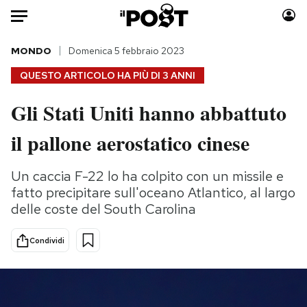
Auto
MONDO
Domenica 5 febbraio 2023
QUESTO ARTICOLO HA PIÙ DI
3 ANNI
HOME
Gli Stati Uniti hanno abbattuto
Italia
Moda
il pallone aerostatico cinese
Mondo
Libri
Politica
Consumismi
Un caccia F-22 lo ha colpito con un missile e
Tecnologia
Storie/Idee
fatto precipitare sull'oceano Atlantico, al largo
Internet
Ok Boomer!
delle coste del South Carolina
Scienza
Media
Cultura
Europa
Condividi
Economia
Altrecose
Sport
Mondiali calcio 2026