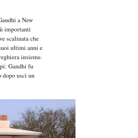
 Gandhi a New
iù importanti
ve scalinata che
suoi ultimi anni e
reghiera insieme.
lpi: Gandhi fu
co dopo uscì un