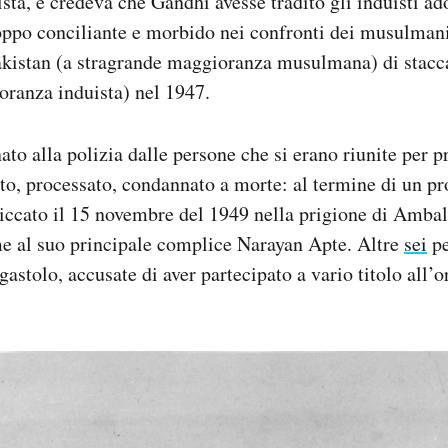
ista, e credeva che Gandhi avesse tradito gli induisti a
oppo conciliante e morbido nei confronti dei musulman
kistan (a stragrande maggioranza musulmana) di stacca
oranza induista) nel 1947.
to alla polizia dalle persone che si erano riunite per pr
to, processato, condannato a morte: al termine di un p
ccato il 15 novembre del 1949 nella prigione di Ambal
me al suo principale complice Narayan Apte. Altre
sei
pe
gastolo, accusate di aver partecipato a vario titolo all’