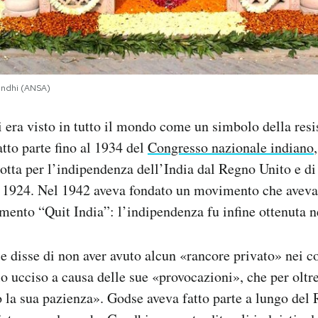
andhi (ANSA)
 era visto in tutto il mondo come un simbolo della res
atto parte fino al 1934 del
Congresso nazionale indiano
lotta per l’indipendenza dell’India dal Regno Unito e di 
l 1924. Nel 1942 aveva fondato un movimento che aveva
imento “Quit India”: l’indipendenza fu infine ottenuta n
 disse di non aver avuto alcun «rancore privato» nei co
lo ucciso a causa delle sue «provocazioni», che per oltr
 la sua pazienza». Godse aveva fatto parte a lungo del