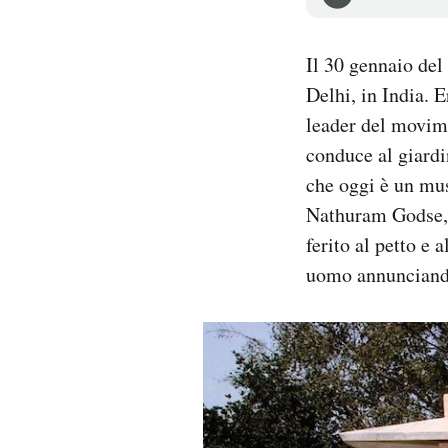
Notifiche mobile
Regala il Post
Il 30 gennaio de
Hai bisogno di aiuto?
Delhi, in India. 
Esci
leader del movime
conduce al giardin
che oggi è un mus
Nathuram Godse, l
ferito al petto e 
uomo annunciand