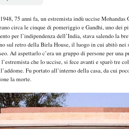
l 1948, 75 anni fa, un estremista indù uccise Mohandas
Erano circa le cinque di pomeriggio e Gandhi, uno dei p
nto per l’indipendenza dell’India, stava salendo la bre
o sul retro della Birla House, il luogo in cui abitò nei 
eo. Ad aspettarlo c’era un gruppo di persone per una p
’estremista che lo uccise, si fece avanti e sparò tre co
all’addome. Fu portato all’interno della casa, da cui po
one la morte.