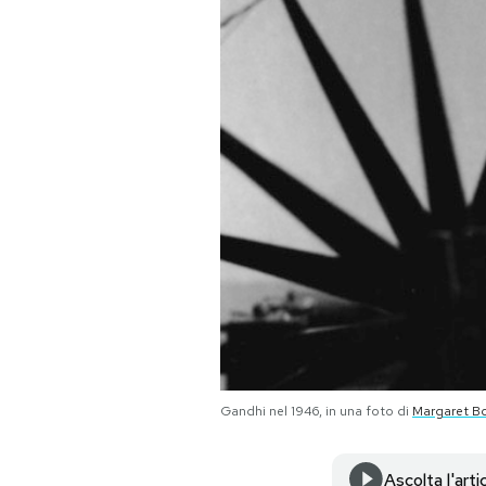
PODCAST
NEWSLETTER
I MIEI PREFERITI
SHOP
CALENDARIO
AREA PERSONALE
Gandhi nel 1946, in una foto di
Margaret B
Area Personale
Newsletter
Ascolta l'arti