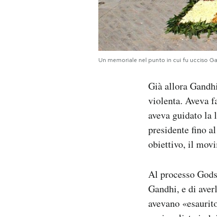
Un memoriale nel punto in cui fu ucciso G
Già allora Gandhi
violenta. Aveva f
aveva guidato la 
presidente fino a
obiettivo, il mov
Al processo Godse
Gandhi, e di aver
avevano «esaurito