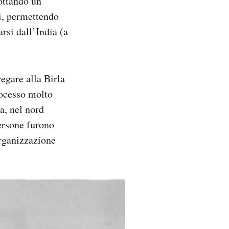
dottando un
i, permettendo
rsi dall’India (a
egare alla Birla
rocesso molto
a, nel nord
rsone furono
organizzazione