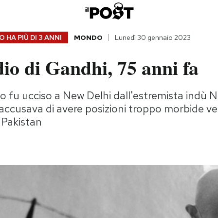
 HA PIÙ DI
3 ANNI
MONDO
Lunedì 30 gennaio 2023
io di Gandhi, 75 anni fa
ano fu ucciso a New Delhi dall'estremista indù
accusava di avere posizioni troppo morbide ver
 Pakistan