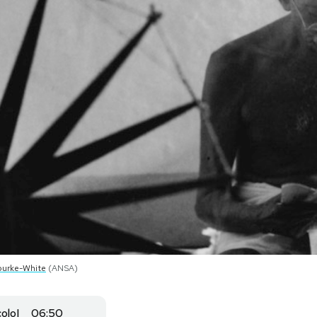
ourke-White
(ANSA)
colo
06:50