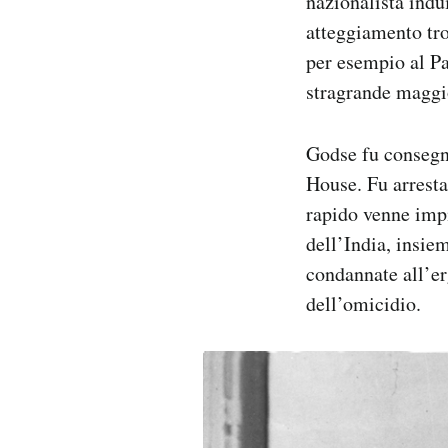
nazionalista indu
atteggiamento tr
per esempio al Pa
stragrande maggi
Godse fu consegna
House. Fu arresta
rapido venne impi
dell’India, insie
condannate all’er
dell’omicidio.