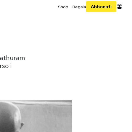
Abbonati
Shop
Regala
 Nathuram
so i