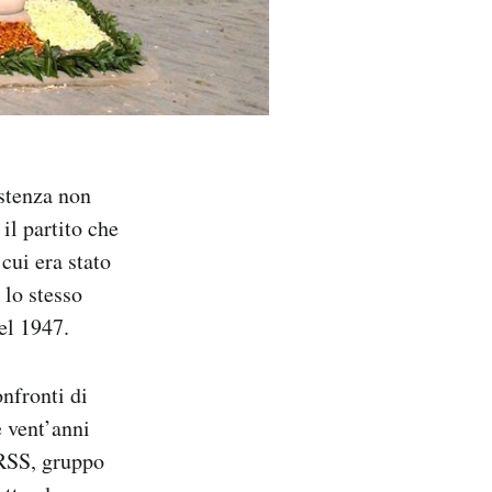
istenza non
, il partito che
cui era stato
 lo stesso
el 1947.
nfronti di
e vent’anni
 RSS, gruppo