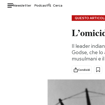
Newsletter
Podcast
Auto
QUESTO ARTICOLO
L’omicid
HOME
Italia
Moda
Il leader indi
Mondo
Libri
Godse, che lo 
Politica
Consumismi
musulmani e il
Tecnologia
Storie/Idee
Internet
Ok Boomer!
Condividi
Scienza
Media
Cultura
Europa
Economia
Altrecose
Sport
Mondiali calcio 2026