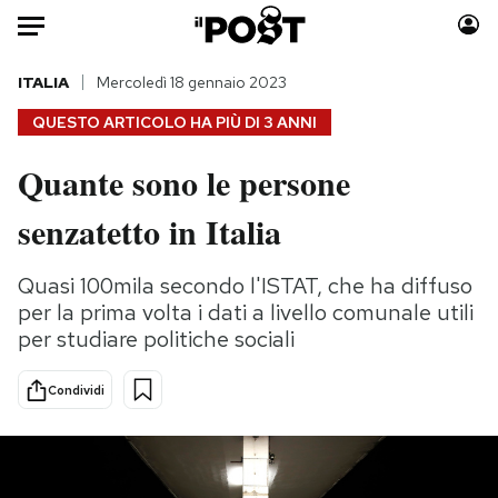
Auto
ITALIA
Mercoledì 18 gennaio 2023
QUESTO ARTICOLO HA PIÙ DI
3 ANNI
HOME
Quante sono le persone
Italia
Moda
senzatetto in Italia
Mondo
Libri
Politica
Consumismi
Quasi 100mila secondo l'ISTAT, che ha diffuso
Tecnologia
Storie/Idee
per la prima volta i dati a livello comunale utili
Internet
Ok Boomer!
per studiare politiche sociali
Scienza
Media
Cultura
Europa
Condividi
Economia
Altrecose
Sport
Mondiali calcio 2026