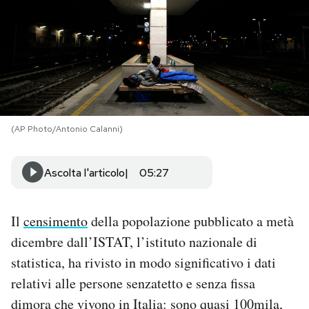
PODCAST
NEWSLETTER
I MIEI PREFERITI
(AP Photo/Antonio Calanni)
SHOP
Ascolta l'articolo
05:27
CALENDARIO
Il
censimento
della popolazione pubblicato a metà
dicembre dall’ISTAT, l’istituto nazionale di
AREA PERSONALE
statistica, ha rivisto in modo significativo i dati
relativi alle persone senzatetto e senza fissa
Area Personale
dimora che vivono in Italia: sono quasi 100mila,
Newsletter