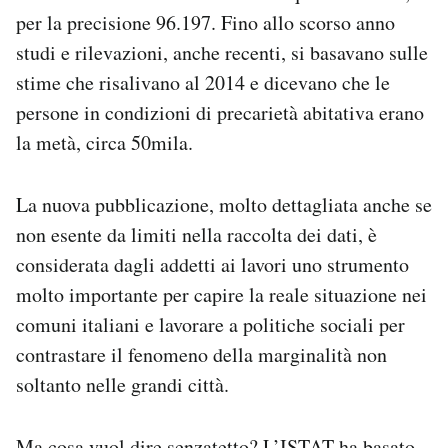
Notifiche mobile
per la precisione 96.197. Fino allo scorso anno
Regala il Post
studi e rilevazioni, anche recenti, si basavano sulle
Hai bisogno di aiuto?
stime che risalivano al 2014 e dicevano che le
Esci
persone in condizioni di precarietà abitativa erano
la metà, circa 50mila.
La nuova pubblicazione, molto dettagliata anche se
non esente da limiti nella raccolta dei dati, è
considerata dagli addetti ai lavori uno strumento
molto importante per capire la reale situazione nei
comuni italiani e lavorare a politiche sociali per
contrastare il fenomeno della marginalità non
soltanto nelle grandi città.
Ma cosa vuol dire senzatetto? L’ISTAT
ha basato