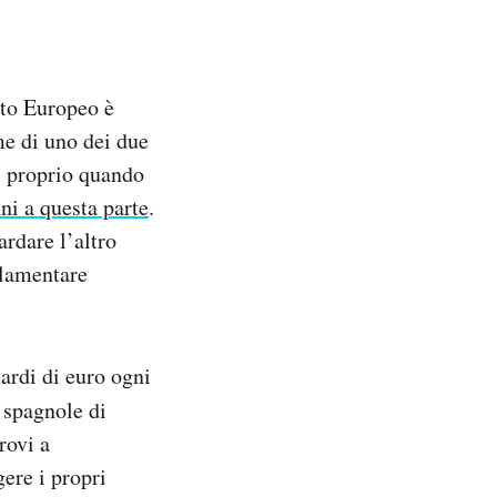
nto Europeo è
me di uno dei due
, proprio quando
nni a questa parte
.
ardare l’altro
rlamentare
ardi di euro ogni
spagnole di
rovi a
gere i propri