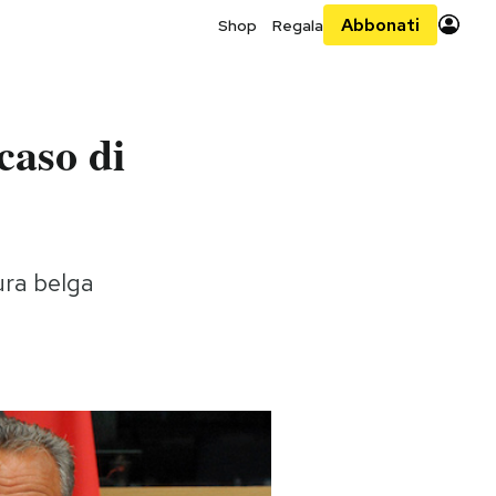
Abbonati
Shop
Regala
caso di
ura belga