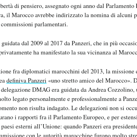
ibertà di pensiero, assegnato ogni anno dal Parlament
a, il Marocco avrebbe indirizzato la nomina di alcuni 
e commissioni parlamentari.
uidata dal 2009 al 2017 da Panzeri, che in più occasi
privatamente ha manifestato la sua vicinanza al Maroc
ione fra diplomatici marocchini del 2013, la missione
pea
definiva Panzeri
«uno stretto amico del Marocco». D
la delegazione DMAG era guidata da Andrea Cozzolino,
olto legato personalmente e professionalmente a Panze
omento non risulta indagato. Le delegazioni non si occ
urano i rapporti fra il Parlamento Europeo, e per esten
 paesi esterni all’Unione: quando Panzeri era presiden
mmissione con le autorità marocchine furono molto strett