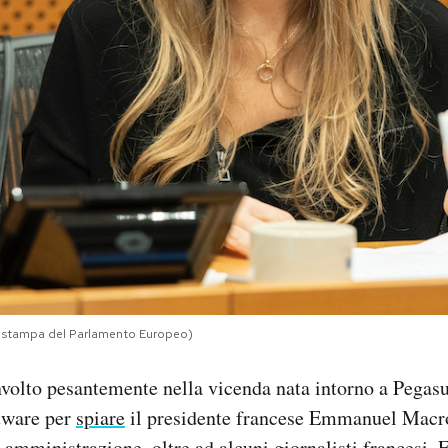
io stampa del Parlamento Europeo)
volto pesantemente nella vicenda nata intorno a Pegasu
ftware per
spiare
il presidente francese Emmanuel Macron
a amministrazione, oltre ad
alcuni giornalisti francesi
. 