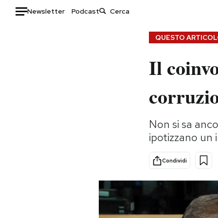
Newsletter
Podcast
Auto
QUESTO ARTICOLO
Il coinv
HOME
Italia
Moda
corruzi
Mondo
Libri
Politica
Consumismi
Non si sa anco
Tecnologia
Storie/Idee
ipotizzano un 
Internet
Ok Boomer!
Scienza
Media
Condividi
Cultura
Europa
Economia
Altrecose
Sport
Mondiali calcio 2026