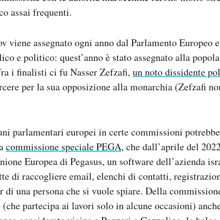
o assai frequenti.
ov viene assegnato ogni anno dal Parlamento Europeo e
lico e politico: quest’anno è stato assegnato alla popol
a i finalisti ci fu Nasser Zefzafi,
un noto dissidente po
rcere per la sua opposizione alla monarchia (Zefzafi no
ni parlamentari europei in certe commissioni potrebbe r
la
commissione speciale PEGA
, che dall’aprile del 202
Unione Europea di Pegasus, un software dell’azienda is
e di raccogliere email, elenchi di contatti, registrazio
r di una persona che si vuole spiare. Della commission
(che partecipa ai lavori solo in alcune occasioni) anche