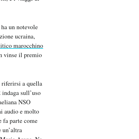
 ha un notevole
azione ucraina,
litico marocchino
n vinse il premio
iferirsi a quella
2 indaga sull’uso
raeliana NSO
ni audio e molto
e fa parte come
 un’altra