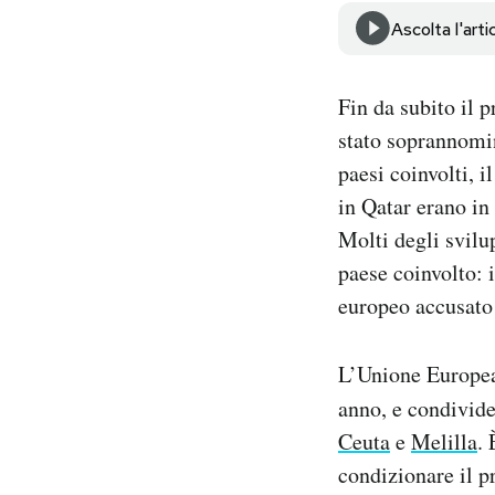
Notifiche mobile
Ascolta l'arti
Regala il Post
Hai bisogno di aiuto?
Fin da subito il 
Esci
stato soprannomin
paesi coinvolti, 
in Qatar erano in
Molti degli svilu
paese coinvolto: 
europeo accusato 
L’Unione Europea 
anno, e condivide
Ceuta
e
Melilla
.
condizionare il p