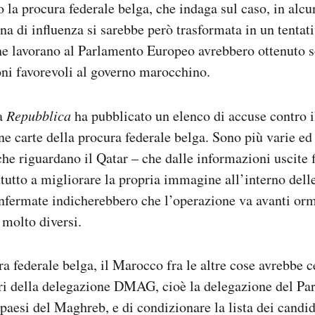
o la procura federale belga, che indaga sul caso, in alcu
a di influenza si sarebbe però trasformata in un tentati
e lavorano al Parlamento Europeo avrebbero ottenuto so
ni favorevoli al governo marocchino.
fa
Repubblica
ha pubblicato un elenco di accuse contro 
ne carte della procura federale belga. Sono più varie ed
 che riguardano il Qatar – che dalle informazioni uscite
ttutto a migliorare la propria immagine all’interno delle
nfermate indicherebbero che l’operazione va avanti orm
 molto diversi.
a federale belga, il Marocco fra le altre cose avrebbe c
vori della delegazione DMAG, cioè la delegazione del P
 paesi del Maghreb, e di condizionare la lista dei candi