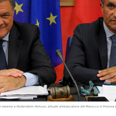
i insieme a Abderrahim Atmoun, attuale ambasciatore del Marocco in Polonia 