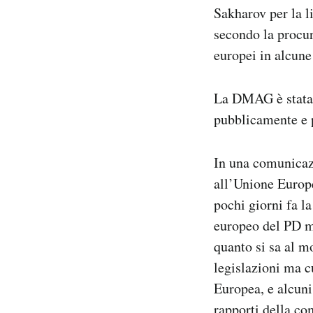
Sakharov per la l
secondo la procur
europei in alcun
La DMAG è stata g
pubblicamente e 
In una comunicaz
all’Unione Euro
pochi giorni fa 
europeo del PD m
quanto si sa al m
legislazioni ma c
Europea, e alcuni
rapporti della co