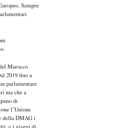
o Europeo. Sempre
parlamentari
oni
co.
 del Marocco
al 2019 fino a
 un parlamentare
ri ma che a
upano di
sione l’Unione
te della DMAG i
i, e i viaggi di