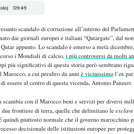
colo
09:49
presunto scandalo di corruzione all’interno del Parlame
ato dai giornali europei e italiani “Qatargate”, dal no
il Qatar appunto. Lo scandalo è emerso a metà dicembre
 corso i Mondiali di calcio,
i più controversi da molti a
ppi più significativi di questa storia però sembrano rigu
il Marocco, a cui peraltro da anni
è vicinissimo
l’ex pa
di essere al centro di questa vicenda, Antonio Panzeri.
scambia con il Marocco beni e servizi per diversi mili
 due frontiere di terra, quelle che delimitano le
exclave
 È quindi piuttosto normale che il governo marocchino p
rocesso decisionale delle istituzioni europee per proteg