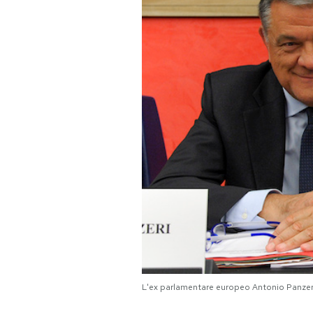
PODCAST
NEWSLETTER
I MIEI PREFERITI
SHOP
CALENDARIO
AREA PERSONALE
Area Personale
L'ex parlamentare europeo Antonio Panzer
Newsletter