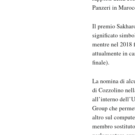
Panzeri in Marocc
Il premio Sakhar
significato simbo
mentre nel 2018 fr
attualmente in ca
finale).
La nomina di alcu
di Cozzolino nel
all’interno dell’
Group che permett
altro sul compute
membro sostituto 