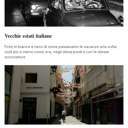
Vecchie estati italiane
Foto in bianco e nero di come passavamo le vacanze una volta:
cioè più o meno come ora, negli stessi posti e con le stesse
scocciature