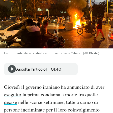
PODCAST
NEWSLETTER
I MIEI PREFERITI
Un momento delle proteste antigovernative a Teheran (AP Photo)
SHOP
Ascolta l'articolo
01:40
CALENDARIO
Giovedì il governo iraniano ha annunciato di aver
AREA PERSONALE
eseguito
la prima condanna a morte tra quelle
decise
nelle scorse settimane, tutte a carico di
Area Personale
persone incriminate per il loro coinvolgimento
Newsletter