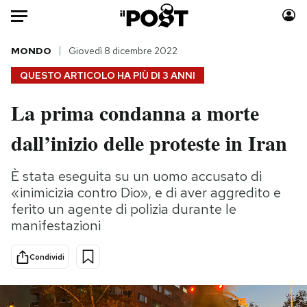
Auto
MONDO
Giovedì 8 dicembre 2022
QUESTO ARTICOLO HA PIÙ DI
3 ANNI
HOME
La prima condanna a morte
Italia
Moda
dall’inizio delle proteste in Iran
Mondo
Libri
Politica
Consumismi
È stata eseguita su un uomo accusato di
Tecnologia
Storie/Idee
«inimicizia contro Dio», e di aver aggredito e
Internet
Ok Boomer!
ferito un agente di polizia durante le
Scienza
Media
manifestazioni
Cultura
Europa
Economia
Altrecose
Condividi
Sport
Mondiali calcio 2026