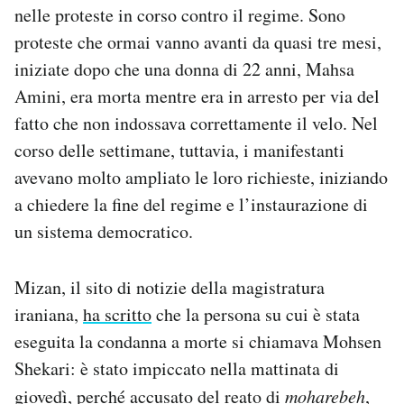
nelle proteste in corso contro il regime. Sono
Notifiche mobile
Regala il Post
proteste che ormai vanno avanti da quasi tre mesi,
Hai bisogno di aiuto?
iniziate dopo che una donna di 22 anni, Mahsa
Esci
Amini, era morta mentre era in arresto per via del
fatto che non indossava correttamente il velo. Nel
corso delle settimane, tuttavia, i manifestanti
avevano molto ampliato le loro richieste, iniziando
a chiedere la fine del regime e l’instaurazione di
un sistema democratico.
Mizan, il sito di notizie della magistratura
iraniana,
ha scritto
che la persona su cui è stata
eseguita la condanna a morte si chiamava Mohsen
Shekari: è stato impiccato nella mattinata di
giovedì, perché accusato del reato di
moharebeh
,