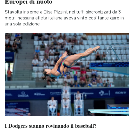
Europei di nuoto
Stavolta insieme a Elisa Pizzini, nei tuffi sincronizzati da 3
metri: nessuna atleta italiana aveva vinto così tante gare in
una sola edizione
I Dodgers stanno rovinando il baseball?