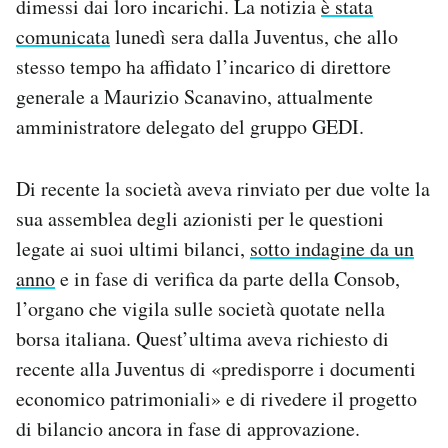
dimessi dai loro incarichi. La notizia
è stata
Notifiche mobile
comunicata
lunedì sera dalla Juventus, che allo
Regala il Post
stesso tempo ha affidato l’incarico di direttore
Hai bisogno di aiuto?
generale a Maurizio Scanavino, attualmente
Esci
amministratore delegato del gruppo GEDI.
Di recente la società aveva rinviato per due volte la
sua assemblea degli azionisti per le questioni
legate ai suoi ultimi bilanci,
sotto indagine da un
anno
e in fase di verifica da parte della Consob,
l’organo che vigila sulle società quotate nella
borsa italiana. Quest’ultima aveva richiesto di
recente alla Juventus di «predisporre i documenti
economico patrimoniali» e di rivedere il progetto
di bilancio ancora in fase di approvazione.