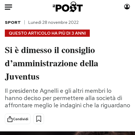
Auto
SPORT
Lunedì 28 novembre 2022
QUESTO ARTICOLO HA PIÙ DI
3 ANNI
HOME
Si è dimesso il consiglio
Italia
Moda
d’amministrazione della
Mondo
Libri
Politica
Consumismi
Juventus
Tecnologia
Storie/Idee
Internet
Ok Boomer!
Il presidente Agnelli e gli altri membri lo
Scienza
Media
hanno deciso per permettere alla società di
Cultura
Europa
affrontare meglio le indagini che la riguardano
Economia
Altrecose
Condividi
Sport
Mondiali calcio 2026