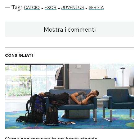
Tag:
-
-
-
CALCIO
EXOR
JUVENTUS
SERIE A
Mostra i commenti
CONSIGLIATI
Come non puzzare in un lungo viaggio