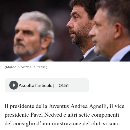
PODCAST
NEWSLETTER
I MIEI PREFERITI
(Marco Alpozzi/LaPresse)
SHOP
Ascolta l'articolo
01:51
CALENDARIO
Il presidente della Juventus Andrea Agnelli, il vice
AREA PERSONALE
presidente Pavel Nedved e altri sette componenti
Area Personale
del consiglio d’amministrazione del club si sono
Newsletter