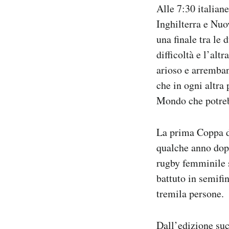
Alle 7:30 italian
Notifiche mobile
Regala il Post
Inghilterra e Nuo
Hai bisogno di aiuto?
una finale tra le
Esci
difficoltà e l’alt
arioso e arrembant
che in ogni altra
Mondo che potreb
La prima Coppa d
qualche anno dopo
rugby femminile 
battuto in semifin
tremila persone.
Dall’edizione suc