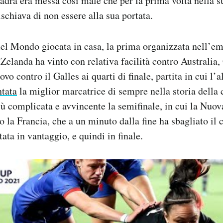
adra era messa così male che per la prima volta nella s
schiava di non essere alla sua portata.
l Mondo giocata in casa, la prima organizzata nell’em
elanda ha vinto con relativa facilità contro Australia,
ovo contro il Galles ai quarti di finale, partita in cui l’a
ntata
la miglior marcatrice di sempre nella storia della
iù complicata e avvincente la semifinale, in cui la Nuo
o la Francia, che a un minuto dalla fine ha sbagliato il 
ata in vantaggio, e quindi in finale.