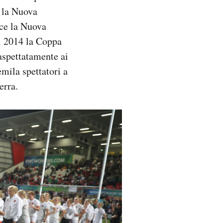
a la Nuova
ece la Nuova
el 2014 la Coppa
aspettatamente ai
emila spettatori a
erra.