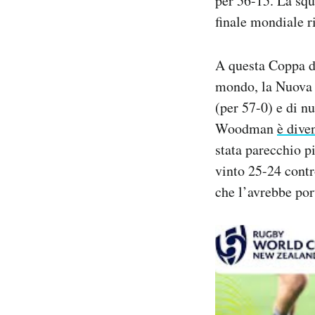
per 56-15. La squ
finale mondiale ri
A questa Coppa de
mondo, la Nuova Z
(per 57-0) e di nu
Woodman
è dive
stata parecchio p
vinto 25-24 contr
che l’avrebbe port