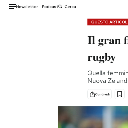
Newsletter
Podcast
Auto
QUESTO ARTICOLO
Il gran 
HOME
Italia
Moda
rugby
Mondo
Libri
Politica
Consumismi
Quella femminil
Tecnologia
Storie/Idee
Nuova Zelanda 
Internet
Ok Boomer!
Scienza
Media
Condividi
Cultura
Europa
Economia
Altrecose
Sport
Mondiali calcio 2026