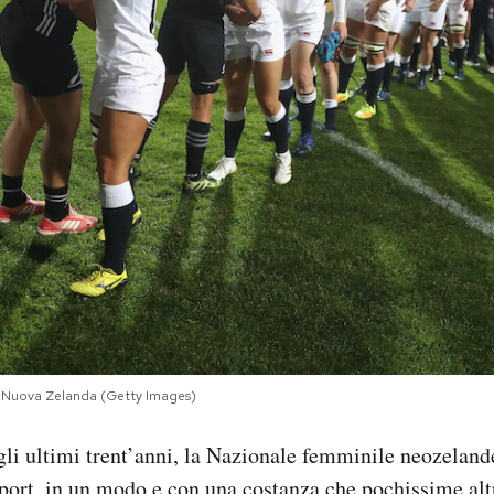
a e Nuova Zelanda (Getty Images)
gli ultimi trent’anni, la Nazionale femminile neozela
port, in un modo e con una costanza che pochissime altr