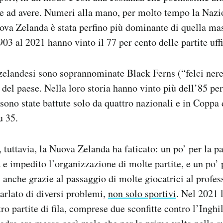
ite ad avere. Numeri alla mano, per molto tempo la Naz
ova Zelanda è stata perfino più dominante di quella mas
03 al 2021 hanno vinto il 77 per cento delle partite uffi
zelandesi sono soprannominate Black Ferns (“felci nere
 del paese. Nella loro storia hanno vinto più dell’85 per
, sono state battute solo da quattro nazionali e in Cop
u 35.
, tuttavia, la Nuova Zelanda ha faticato: un po’ per la 
a e impedito l’organizzazione di molte partite, e un po’ 
i, anche grazie al passaggio di molte giocatrici al profe
parlato di diversi problemi,
non solo sportivi
. Nel 2021 
o partite di fila, comprese due sconfitte contro l’Inghi