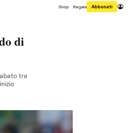
Abbonati
Shop
Regala
do di
sabato tra
nizio