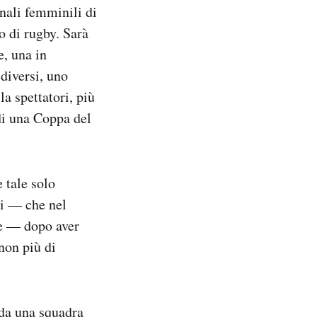
nali femminili di
o di rugby. Sarà
e, una in
 diversi, uno
la spettatori, più
 di una Coppa del
 tale solo
ti — che nel
le — dopo aver
 non più di
 da una squadra