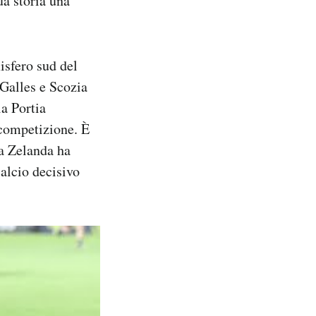
ua storia una
isfero sud del
 Galles e Scozia
la Portia
 competizione. È
va Zelanda ha
calcio decisivo