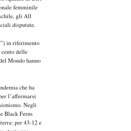
ionale femminile
chile, gli All
ciali disputate.
”) in riferimento
 cento delle
pa del Mondo hanno
pandemia che ha
per l’affermarsi
ssionismo. Negli
le Black Ferns
lterra: per 43-12 e