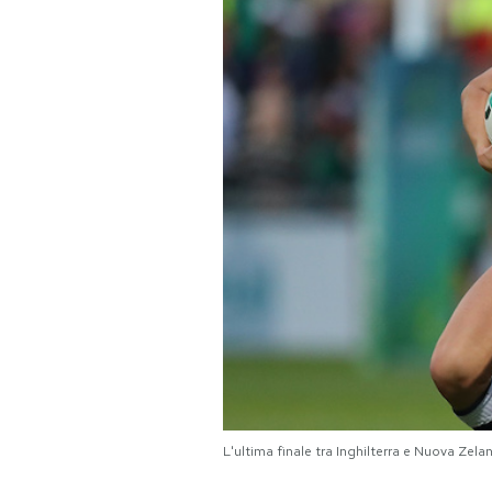
PODCAST
NEWSLETTER
I MIEI PREFERITI
SHOP
CALENDARIO
AREA PERSONALE
Area Personale
L'ultima finale tra Inghilterra e Nuova Zel
Newsletter