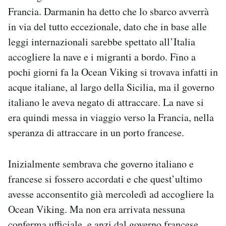
Notifiche mobile
Francia. Darmanin ha detto che lo sbarco avverrà
Regala il Post
in via del tutto eccezionale, dato che in base alle
Hai bisogno di aiuto?
leggi internazionali sarebbe spettato all’Italia
Esci
accogliere la nave e i migranti a bordo. Fino a
pochi giorni fa la Ocean Viking si trovava infatti in
acque italiane, al largo della Sicilia, ma il governo
italiano le aveva negato di attraccare. La nave si
era quindi messa in viaggio verso la Francia, nella
speranza di attraccare in un porto francese.
Inizialmente sembrava che governo italiano e
francese si fossero accordati e che quest’ultimo
avesse acconsentito già mercoledì ad accogliere la
Ocean Viking. Ma non era arrivata nessuna
conferma ufficiale, e anzi dal governo francese