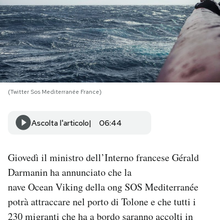
PODCAST
NEWSLETTER
I MIEI PREFERITI
(Twitter Sos Mediterranée France)
SHOP
Ascolta l'articolo
06:44
CALENDARIO
Giovedì il ministro dell’Interno francese Gérald
Darmanin ha annunciato che la
AREA PERSONALE
nave Ocean Viking della ong SOS Mediterranée
potrà attraccare nel porto di Tolone e che tutti i
Area Personale
230 migranti che ha a bordo saranno accolti in
Newsletter