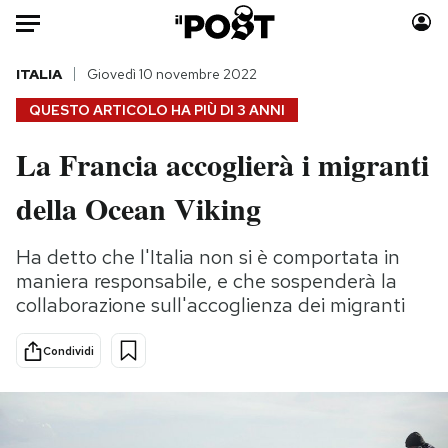
Auto
ITALIA
Giovedì 10 novembre 2022
QUESTO ARTICOLO HA PIÙ DI
3 ANNI
HOME
La Francia accoglierà i migranti
Italia
Moda
della Ocean Viking
Mondo
Libri
Politica
Consumismi
Ha detto che l'Italia non si è comportata in
Tecnologia
Storie/Idee
maniera responsabile, e che sospenderà la
Internet
Ok Boomer!
collaborazione sull'accoglienza dei migranti
Scienza
Media
Cultura
Europa
Condividi
Economia
Altrecose
Sport
Mondiali calcio 2026