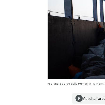
PODCAST
NEWSLETTER
I MIEI PREFERITI
SHOP
CALENDARIO
Migranti a bordo della Humanity 1 (ANS
AREA PERSONALE
Area Personale
Ascolta l'arti
Newsletter