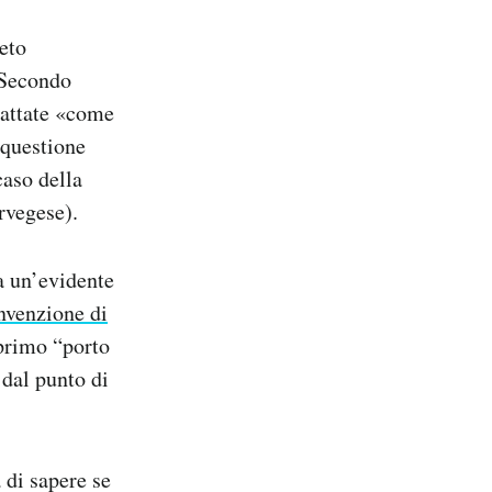
eto
 Secondo
rattate «come
 questione
caso della
rvegese).
ia un’evidente
nvenzione di
 primo “porto
 dal punto di
a di sapere se