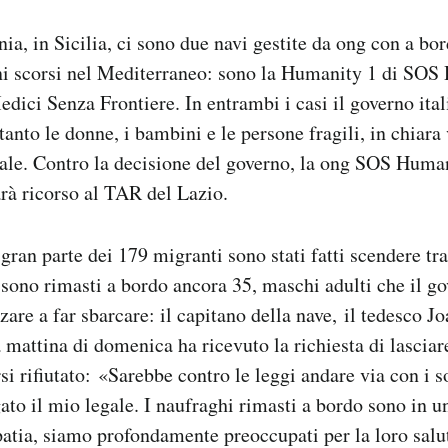
nia, in Sicilia, ci sono due navi gestite da ong con a bo
ni scorsi nel Mediterraneo: sono la Humanity 1 di SOS
dici Senza Frontiere. In entrambi i casi il governo ita
tanto le donne, i bambini e le persone fragili, in chiara
nale. Contro la decisione del governo, la ong SOS Hum
rà ricorso al TAR del Lazio.
gran parte dei 179 migranti sono stati fatti scendere tra
ono rimasti a bordo ancora 35, maschi adulti che il go
zare a far sbarcare: il capitano della nave, il tedesco 
 mattina di domenica ha ricevuto la richiesta di lasciare
si rifiutato: «Sarebbe contro le leggi andare via con i s
to il mio legale. I naufraghi rimasti a bordo sono in u
patia, siamo profondamente preoccupati per la loro salu