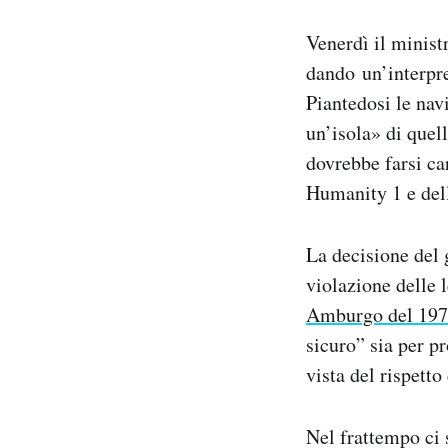
Venerdì il minist
dando un’interpre
Piantedosi le nav
un’isola» di quel
dovrebbe farsi ca
Humanity 1 e dell
La decisione del 
violazione delle l
Amburgo del 19
sicuro” sia per p
vista del rispetto
Nel frattempo ci s