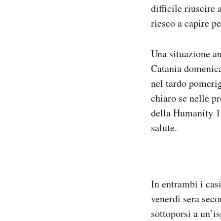
difficile riuscir
riesco a capire pe
Una situazione an
Catania domenica 
nel tardo pomerig
chiaro se nelle p
della Humanity 1,
salute.
In entrambi i cas
venerdì sera seco
sottoporsi a un’i