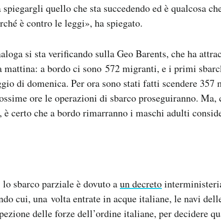
e a spiegargli quello che sta succedendo ed è qualcosa ch
rché è contro le leggi», ha spiegato.
aloga si sta verificando sulla Geo Barents, che ha attrac
mattina: a bordo ci sono 572 migranti, e i primi sbarch
gio di domenica. Per ora sono stati fatti scendere 357 
rossime ore le operazioni di sbarco proseguiranno. Ma,
 è certo che a bordo rimarranno i maschi adulti consid
i lo sbarco parziale è dovuto a
un decreto
interministeri
ndo cui, una volta entrate in acque italiane, le navi del
spezione delle forze dell’ordine italiane, per decidere q