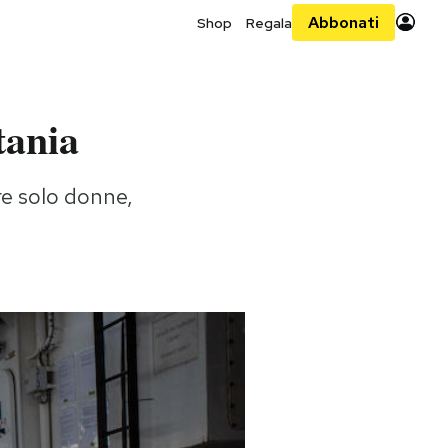
Abbonati
Shop
Regala
tania
re solo donne,