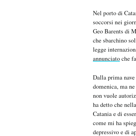
Notifiche mobile
Nel porto di Cata
Regala il Post
Hai bisogno di aiuto?
soccorsi nei gior
Esci
Geo Barents di Me
che sbarchino sol
legge internazio
annunciato
che fa
Dalla prima nave 
domenica, ma ne s
non vuole autoriz
ha detto che nella
Catania e di esser
come mi ha spiega
depressivo e di a