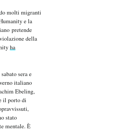
rdo molti migranti
 Humanity e la
liano pretende
 violazione della
anity
ha
 sabato sera e
verno italiano
Joachim Ebeling,
 il porto di
opravvissuti,
no stato
te mentale. È