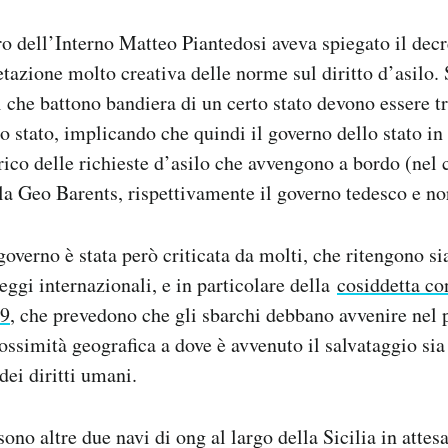
ro dell’Interno Matteo Piantedosi aveva spiegato il decr
tazione molto creativa delle norme sul diritto d’asilo.
i che battono bandiera di un certo stato devono essere t
lo stato, implicando che quindi il governo dello stato in
rico delle richieste d’asilo che avvengono a bordo (nel 
a Geo Barents, rispettivamente il governo tedesco e no
governo è stata però criticata da molti, che ritengono s
eggi internazionali, e in particolare della
cosiddetta co
79
, che prevedono che gli sbarchi debbano avvenire nel
rossimità geografica a dove è avvenuto il salvataggio sia
 dei diritti umani.
ono altre due navi di ong al largo della Sicilia in attes