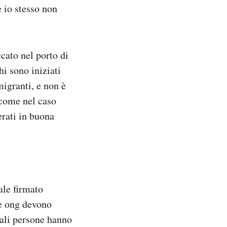
e io stesso non
cato nel porto di
i sono iniziati
migranti, e non è
 come nel caso
erati in buona
ale firmato
le ong devono
uali persone hanno