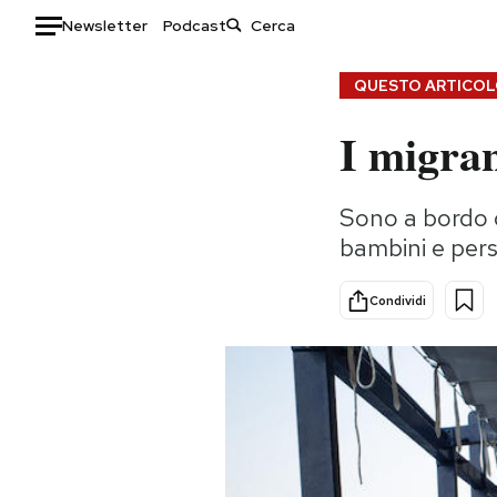
Newsletter
Podcast
Auto
QUESTO ARTICOLO
I migran
HOME
Italia
Moda
Sono a bordo d
Mondo
Libri
bambini e pers
Politica
Consumismi
Tecnologia
Storie/Idee
Condividi
Internet
Ok Boomer!
Scienza
Media
Cultura
Europa
Economia
Altrecose
Sport
Mondiali calcio 2026