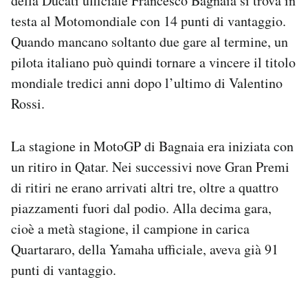
della Ducati ufficiale Francesco Bagnaia si trova in
Notifiche mobile
testa al Motomondiale con 14 punti di vantaggio.
Regala il Post
Quando mancano soltanto due gare al termine, un
Hai bisogno di aiuto?
pilota italiano può quindi tornare a vincere il titolo
Esci
mondiale tredici anni dopo l’ultimo di Valentino
Rossi.
La stagione in MotoGP di Bagnaia era iniziata con
un ritiro in Qatar. Nei successivi nove Gran Premi
di ritiri ne erano arrivati altri tre, oltre a quattro
piazzamenti fuori dal podio. Alla decima gara,
cioè a metà stagione, il campione in carica
Quartararo, della Yamaha ufficiale, aveva già 91
punti di vantaggio.