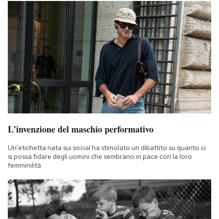
L’invenzione del maschio performativo
Un'etichetta nata sui social ha stimolato un dibattito su quanto ci
si possa fidare degli uomini che sembrano in pace con la loro
femminilità