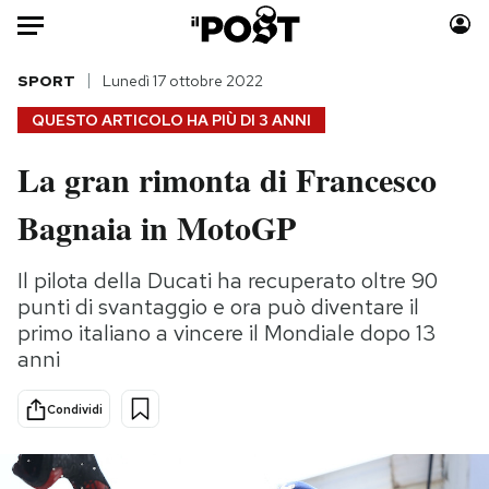
Auto
SPORT
Lunedì 17 ottobre 2022
QUESTO ARTICOLO HA PIÙ DI
3 ANNI
HOME
La gran rimonta di Francesco
Italia
Moda
Bagnaia in MotoGP
Mondo
Libri
Politica
Consumismi
Il pilota della Ducati ha recuperato oltre 90
Tecnologia
Storie/Idee
punti di svantaggio e ora può diventare il
Internet
Ok Boomer!
primo italiano a vincere il Mondiale dopo 13
Scienza
Media
anni
Cultura
Europa
Economia
Altrecose
Condividi
Sport
Mondiali calcio 2026