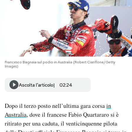
PODCAST
NEWSLETTER
I MIEI PREFERITI
Francesco Bagnaia sul podio in Australia (Robert Cianflone/Getty
Images)
SHOP
Ascolta l'articolo
02:24
CALENDARIO
Dopo il terzo posto nell’ultima gara corsa
in
AREA PERSONALE
Australia
, dove il francese Fabio Quartararo si è
Area Personale
ritirato per una caduta, il venticinquenne pilota
Newsletter