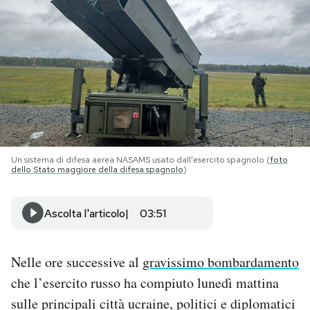
PODCAST
NEWSLETTER
I MIEI PREFERITI
Un sistema di difesa aerea NASAMS usato dall'esercito spagnolo (
foto
SHOP
dello Stato maggiore della difesa spagnolo
)
CALENDARIO
Ascolta l'articolo
03:51
AREA PERSONALE
Nelle ore successive al
gravissimo bombardamento
che l’esercito russo ha compiuto lunedì mattina
Area Personale
sulle principali città ucraine, politici e diplomatici
Newsletter