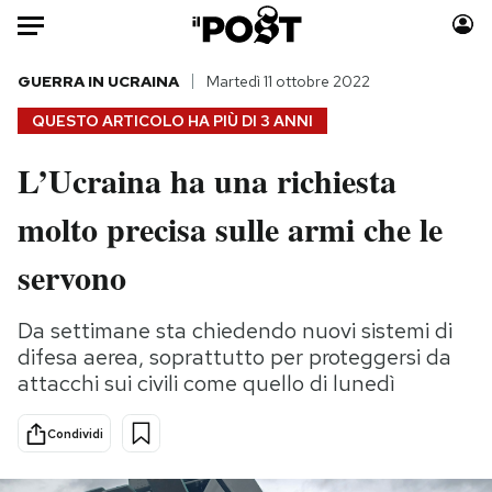
Auto
GUERRA IN UCRAINA
Martedì 11 ottobre 2022
QUESTO ARTICOLO HA PIÙ DI
3 ANNI
HOME
L’Ucraina ha una richiesta
Italia
Moda
molto precisa sulle armi che le
Mondo
Libri
Politica
Consumismi
servono
Tecnologia
Storie/Idee
Internet
Ok Boomer!
Da settimane sta chiedendo nuovi sistemi di
Scienza
Media
difesa aerea, soprattutto per proteggersi da
Cultura
Europa
attacchi sui civili come quello di lunedì
Economia
Altrecose
Condividi
Sport
Mondiali calcio 2026