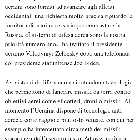
Notifiche mobile
ucraini sono tornati ad avanzare agli alleati
Regala il Post
occidentali una richiesta molto precisa riguardo la
Hai bisogno di aiuto?
fornitura di armi necessaria per contrastare la
Esci
Russia. «I sistemi di difesa aerea sono la nostra
priorità numero uno»,
ha twittato
il presidente
ucraino Volodymyr Zelensky dopo una telefonata
col presidente statunitense Joe Biden.
Per sistemi di difesa aerea si intendono tecnologie
che permettono di lanciare missili da terra contro
obiettivi aerei come elicotteri, droni o missili. Al
momento l’Ucraina dispone di tecnologie anti-
aeree a corto raggio e piuttosto vetuste, con cui per
esempio ha intercettato circa metà dei missili
sparati ieri dall’esercito russo. Ad oggi però non