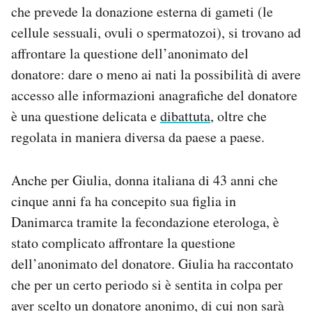
che prevede la donazione esterna di gameti (le
Notifiche mobile
Regala il Post
cellule sessuali, ovuli o spermatozoi), si trovano ad
Hai bisogno di aiuto?
affrontare la questione dell’anonimato del
Esci
donatore: dare o meno ai nati la possibilità di avere
accesso alle informazioni anagrafiche del donatore
è una questione delicata e
dibattuta
, oltre che
regolata in maniera diversa da paese a paese.
Anche per Giulia, donna italiana di 43 anni che
cinque anni fa ha concepito sua figlia in
Danimarca tramite la fecondazione eterologa, è
stato complicato affrontare la questione
dell’anonimato del donatore. Giulia ha raccontato
che per un certo periodo si è sentita in colpa per
aver scelto un donatore anonimo, di cui non sarà