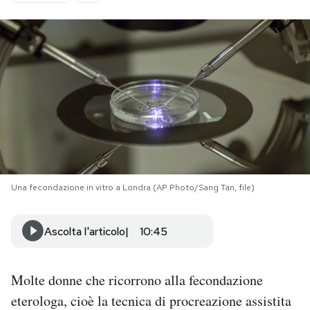
PODCAST
NEWSLETTER
I MIEI PREFERITI
SHOP
Una fecondazione in vitro a Londra (AP Photo/Sang Tan, file)
CALENDARIO
Ascolta l'articolo
10:45
AREA PERSONALE
Molte donne che ricorrono alla fecondazione
Area Personale
eterologa, cioè la tecnica di procreazione assistita
Newsletter