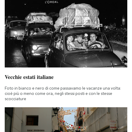
Vecchie estati italiane
Foto in bianco e nero di come passavamo le vacanze una volta:
cioè più o meno come ora, negli stessi posti e con le stesse
scocciature