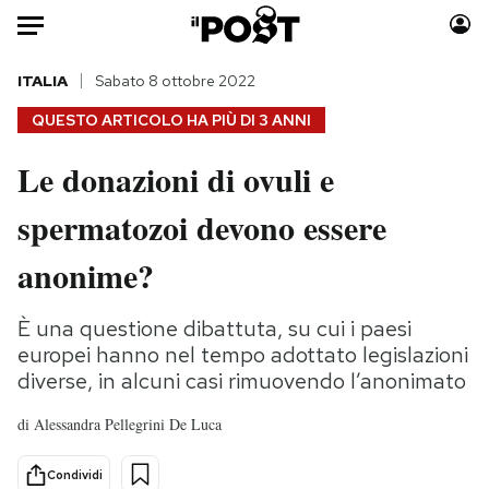
Auto
ITALIA
Sabato 8 ottobre 2022
QUESTO ARTICOLO HA PIÙ DI
3 ANNI
HOME
Le donazioni di ovuli e
Italia
Moda
spermatozoi devono essere
Mondo
Libri
Politica
Consumismi
anonime?
Tecnologia
Storie/Idee
Internet
Ok Boomer!
È una questione dibattuta, su cui i paesi
Scienza
Media
europei hanno nel tempo adottato legislazioni
Cultura
Europa
diverse, in alcuni casi rimuovendo l’anonimato
Economia
Altrecose
di
Alessandra Pellegrini De Luca
Sport
Mondiali calcio 2026
Condividi