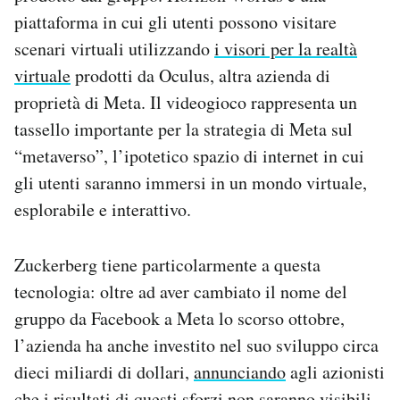
Notifiche mobile
piattaforma in cui gli utenti possono visitare
Regala il Post
scenari virtuali utilizzando
i visori per la realtà
Hai bisogno di aiuto?
virtuale
prodotti da Oculus, altra azienda di
Esci
proprietà di Meta. Il videogioco rappresenta un
tassello importante per la strategia di Meta sul
“metaverso”, l’ipotetico spazio di internet in cui
gli utenti saranno immersi in un mondo virtuale,
esplorabile e interattivo.
Zuckerberg tiene particolarmente a questa
tecnologia: oltre ad aver cambiato il nome del
gruppo da Facebook a Meta lo scorso ottobre,
l’azienda ha anche investito nel suo sviluppo circa
dieci miliardi di dollari,
annunciando
agli azionisti
che i risultati di questi sforzi non saranno visibili