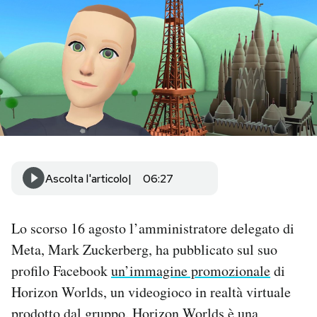
PODCAST
NEWSLETTER
I MIEI PREFERITI
SHOP
Ascolta l'articolo
06:27
CALENDARIO
Lo scorso 16 agosto l’amministratore delegato di
Meta, Mark Zuckerberg, ha pubblicato sul suo
AREA PERSONALE
profilo Facebook
un’immagine promozionale
di
Horizon Worlds, un videogioco in realtà virtuale
Area Personale
Newsletter
prodotto dal gruppo. Horizon Worlds è una