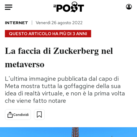
Auto
INTERNET
Venerdì 26 agosto 2022
QUESTO ARTICOLO HA PIÙ DI
3 ANNI
HOME
La faccia di Zuckerberg nel
Italia
Moda
metaverso
Mondo
Libri
Politica
Consumismi
L'ultima immagine pubblicata dal capo di
Tecnologia
Storie/Idee
Meta mostra tutta la goffaggine della sua
Internet
Ok Boomer!
idea di realtà virtuale, e non è la prima volta
Scienza
Media
che viene fatto notare
Cultura
Europa
Economia
Altrecose
Condividi
Sport
Mondiali calcio 2026