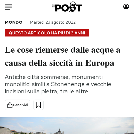
Auto
MONDO
Martedì 23 agosto 2022
QUESTO ARTICOLO HA PIÙ DI
3 ANNI
HOME
Le cose riemerse dalle acque a
Italia
Moda
causa della siccità in Europa
Mondo
Libri
Politica
Consumismi
Antiche città sommerse, monumenti
Tecnologia
Storie/Idee
monolitici simili a Stonehenge e vecchie
Internet
Ok Boomer!
incisioni sulla pietra, tra le altre
Scienza
Media
Cultura
Europa
Condividi
Economia
Altrecose
Sport
Mondiali calcio 2026