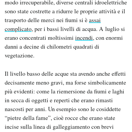
modo irrecuperabile, diverse centrali idroelettriche
Notifiche mobile
sono state costrette a ridurre le proprie attività e il
Regala il Post
trasporto delle merci nei fiumi si è
assai
Hai bisogno di aiuto?
complicato
, per i bassi livelli di acqua. A luglio si
Esci
erano concentrati moltissimi
incendi
, con enormi
danni a decine di chilometri quadrati di
vegetazione.
Il livello basso delle acque sta avendo anche effetti
decisamente meno gravi, ma forse simbolicamente
più evidenti: come la riemersione da fiumi e laghi
in secca di oggetti e reperti che erano rimasti
nascosti per anni. Un esempio sono le cosiddette
“pietre della fame”, cioè rocce che erano state
incise sulla linea di galleggiamento con brevi