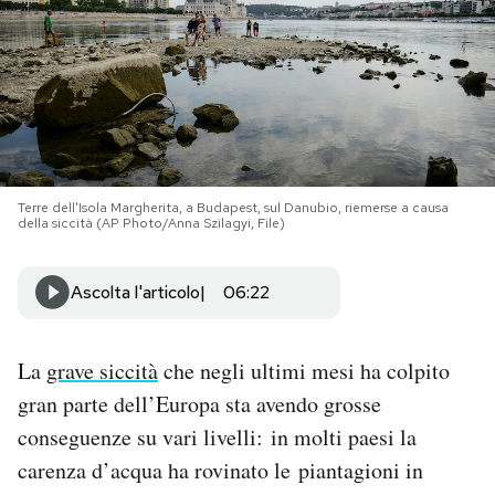
PODCAST
NEWSLETTER
I MIEI PREFERITI
Terre dell'Isola Margherita, a Budapest, sul Danubio, riemerse a causa
della siccità (AP Photo/Anna Szilagyi, File)
SHOP
Ascolta l'articolo
06:22
CALENDARIO
La
grave siccità
che negli ultimi mesi ha colpito
gran parte dell’Europa sta avendo grosse
AREA PERSONALE
conseguenze su vari livelli: in molti paesi la
Area Personale
carenza d’acqua ha rovinato le piantagioni in
Newsletter