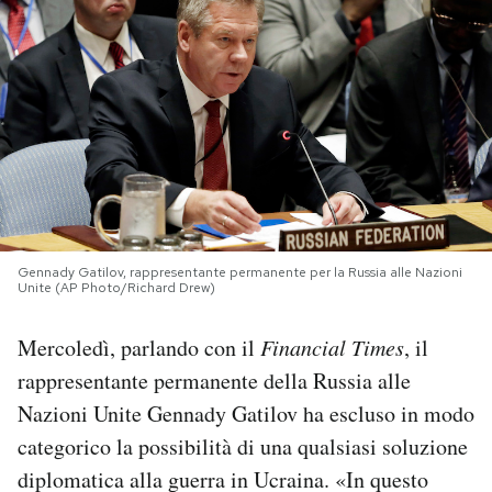
PODCAST
NEWSLETTER
I MIEI PREFERITI
SHOP
Gennady Gatilov, rappresentante permanente per la Russia alle Nazioni
Unite (AP Photo/Richard Drew)
CALENDARIO
Mercoledì, parlando con il
Financial Times
, il
rappresentante permanente della Russia alle
AREA PERSONALE
Nazioni Unite Gennady Gatilov ha escluso in modo
categorico la possibilità di una qualsiasi soluzione
Area Personale
diplomatica alla guerra in Ucraina. «In questo
Newsletter