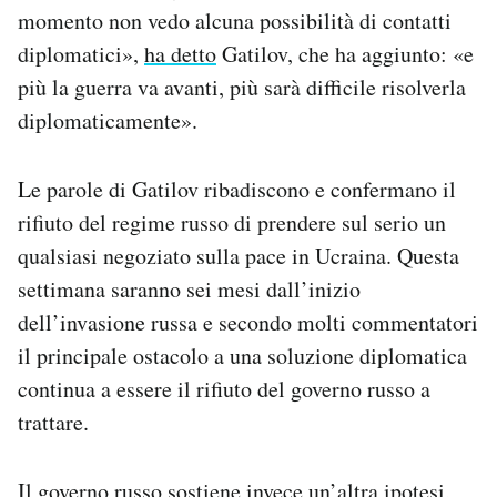
momento non vedo alcuna possibilità di contatti
Notifiche mobile
Regala il Post
diplomatici»,
ha detto
Gatilov, che ha aggiunto: «e
Hai bisogno di aiuto?
più la guerra va avanti, più sarà difficile risolverla
Esci
diplomaticamente».
Le parole di Gatilov ribadiscono e confermano il
rifiuto del regime russo di prendere sul serio un
qualsiasi negoziato sulla pace in Ucraina. Questa
settimana saranno sei mesi dall’inizio
dell’invasione russa e secondo molti commentatori
il principale ostacolo a una soluzione diplomatica
continua a essere il rifiuto del governo russo a
trattare.
Il governo russo sostiene invece un’altra ipotesi,