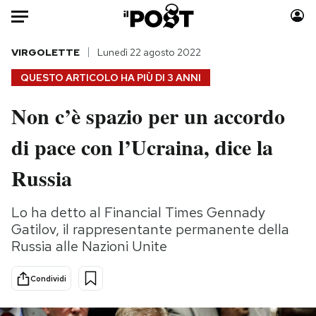
Auto
VIRGOLETTE
Lunedì 22 agosto 2022
QUESTO ARTICOLO HA PIÙ DI
3 ANNI
HOME
Non c’è spazio per un accordo
Italia
Moda
di pace con l’Ucraina, dice la
Mondo
Libri
Politica
Consumismi
Russia
Tecnologia
Storie/Idee
Internet
Ok Boomer!
Lo ha detto al Financial Times Gennady
Scienza
Media
Gatilov, il rappresentante permanente della
Cultura
Europa
Russia alle Nazioni Unite
Economia
Altrecose
Condividi
Sport
Mondiali calcio 2026