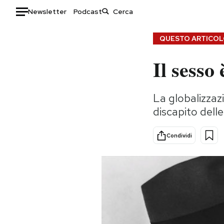
Newsletter
Podcast
Auto
QUESTO ARTICOLO
Il sesso
HOME
Italia
Moda
La globalizzaz
Mondo
Libri
discapito delle
Politica
Consumismi
Tecnologia
Storie/Idee
Condividi
Internet
Ok Boomer!
Scienza
Media
Cultura
Europa
Economia
Altrecose
Sport
Mondiali calcio 2026