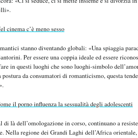
ncora: «Ci si seduce, ci si mette insieme e si divorzia in
lli».
el cinema c’è meno sesso
mantici stanno diventando globali: «Una spiaggia parad
 Santorini. Per essere una coppia ideale ed essere ricono
afare in questi luoghi che sono luoghi-simbolo dell’am
na postura da consumatori di romanticismo, questa tend
».
ome il porno influenza la sessualità degli adolescenti
l di là dell’omologazione in corso, continuano a resiste
he. Nella regione dei Grandi Laghi dell’Africa orientale,