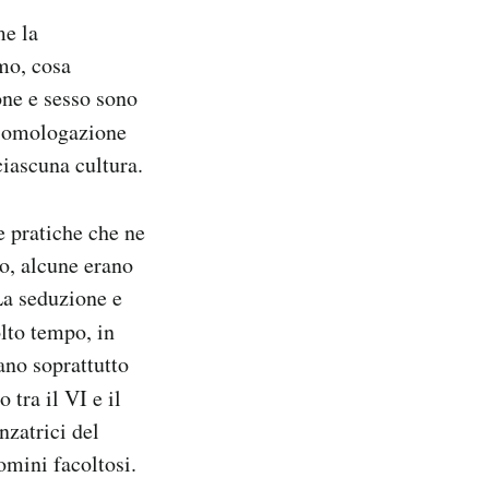
me la
mo, cosa
ne e sesso sono
l’omologazione
ciascuna cultura.
e pratiche che ne
o, alcune erano
La seduzione e
lto tempo, in
ano soprattutto
to tra il VI e il
nzatrici del
omini facoltosi.