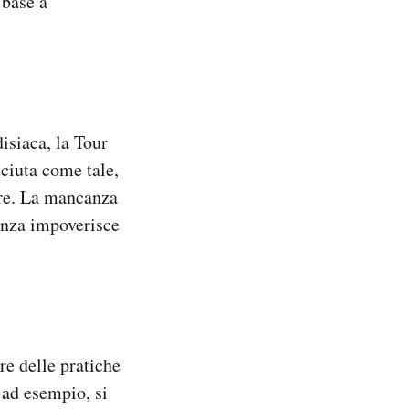
 base a
isiaca, la Tour
sciuta come tale,
ore. La mancanza
enza impoverisce
re delle pratiche
 ad esempio, si