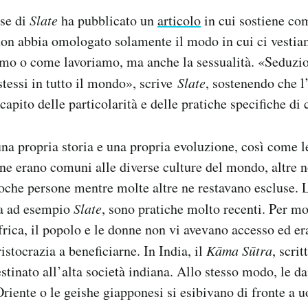
ese di
Slate
ha pubblicato un
articolo
in cui sostiene co
non abbia omologato solamente il modo in cui ci vestia
o o come lavoriamo, ma anche la sessualità. «Seduzio
stessi in tutto il mondo», scrive
Slate
, sostenendo che 
capito delle particolarità e delle pratiche specifiche di 
una propria storia e una propria evoluzione, così come l
ne erano comuni alle diverse culture del mondo, altre n
poche persone mentre molte altre ne restavano escluse. 
ga ad esempio
Slate
, sono pratiche molto recenti. Per mo
rica, il popolo e le donne non vi avevano accesso ed er
istocrazia a beneficiarne. In India, il
Kāma Sūtra
, scrit
stinato all’alta società indiana. Allo stesso modo, le da
riente o le geishe giapponesi si esibivano di fronte a u