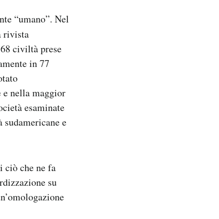
ente “umano”. Nel
 rivista
68 civiltà prese
lamente in 77
otato
e e nella maggior
società esaminate
tà sudamericane e
i ciò che ne fa
ardizzazione su
 un’omologazione