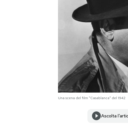
PODCAST
NEWSLETTER
I MIEI PREFERITI
SHOP
CALENDARIO
Una scena del film "Casablanca" del 1942
AREA PERSONALE
Ascolta l'arti
Area Personale
Newsletter