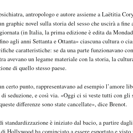
psichiatra, antropologo e autore assieme a Laëtitia Cor
 un graphic novel sulla storia del sesso che uscirà a fine
giornata (in Italia, la prima edizione è edita da Mondad
ino agli anni Settanta e Ottanta» ciascuna cultura o ci
cifiche caratteristiche: se da una parte funzionavano co
ltra avevano un legame materiale con la storia, la cultura
zione di quello stesso paese.
 un certo punto, rappresentavano ad esempio l’amore libe
i seduzione, e così via. «Oggi ci si veste tutti con gli
 queste differenze sono state cancellate», dice Brenot.
i standardizzazione è iniziato dal bacio, a partire dagli
di Hollywood ha cominciato a essere esportato e visto 