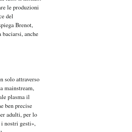
are le produzioni
ce del
spiega Brenot,
a baciarsi, anche
n solo attraverso
fia mainstream,
ale plasma il
he ben precise
r adulti, per lo
i nostri gesti»,