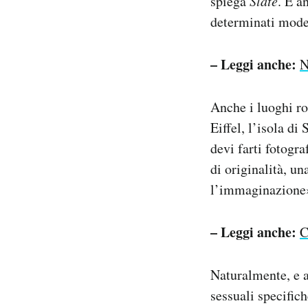
spiega
Slate
. E a
determinati mode
– Leggi anche:
N
Anche i luoghi ro
Eiffel, l’isola di
devi farti fotogr
di originalità, u
l’immaginazione
– Leggi anche:
C
Naturalmente, e a
sessuali specific