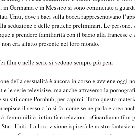
a, in Germania e in Messico si sono cominciate a guard
tati Uniti, dove i baci sulla bocca rappresentavano l’api
la seduzione e delle pratiche preliminari. Le persone, 
ue a prendere familiarità con il bacio alla francese e 
a non era affatto presente nel loro mondo.
ei film e nelle serie si vedono sempre più peni
one della sessualità è ancora in corso e avviene oggi no
et e le serie televisive, ma anche attraverso la pornogra
e su siti come Pornhub, per capirci. Tutto questo materi
ncepisce il sesso o lo si fa, come se ne parla e crea anc
tà, femminilità, intimità e relazioni. «Guardiamo film pe
 Stati Uniti. La loro visione ispirerà le nostre fantasie e 