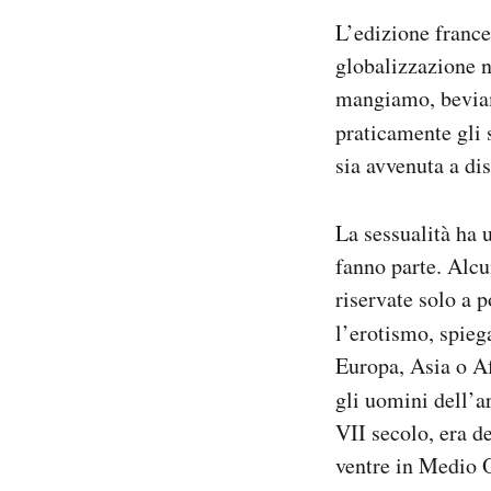
Notifiche mobile
L’edizione franc
Regala il Post
globalizzazione 
Hai bisogno di aiuto?
mangiamo, beviam
Esci
praticamente gli 
sia avvenuta a dis
La sessualità ha 
fanno parte. Alcu
riservate solo a 
l’erotismo, spie
Europa, Asia o Af
gli uomini dell’ar
VII secolo, era de
ventre in Medio O