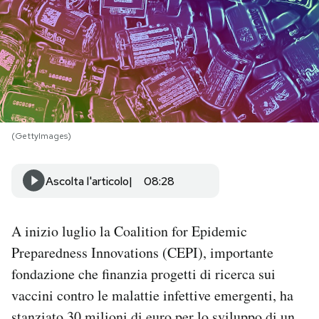
PODCAST
NEWSLETTER
I MIEI PREFERITI
(GettyImages)
SHOP
Ascolta l'articolo
08:28
CALENDARIO
A inizio luglio la Coalition for Epidemic
Preparedness Innovations (CEPI), importante
AREA PERSONALE
fondazione che finanzia progetti di ricerca sui
vaccini contro le malattie infettive emergenti, ha
Area Personale
Newsletter
stanziato 30 milioni di euro per lo sviluppo di un