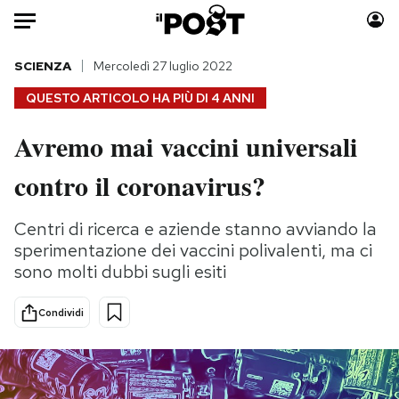
Auto
SCIENZA
Mercoledì 27 luglio 2022
QUESTO ARTICOLO HA PIÙ DI
4 ANNI
HOME
Avremo mai vaccini universali
Italia
Moda
contro il coronavirus?
Mondo
Libri
Politica
Consumismi
Centri di ricerca e aziende stanno avviando la
Tecnologia
Storie/Idee
sperimentazione dei vaccini polivalenti, ma ci
Internet
Ok Boomer!
sono molti dubbi sugli esiti
Scienza
Media
Cultura
Europa
Condividi
Economia
Altrecose
Sport
Mondiali calcio 2026