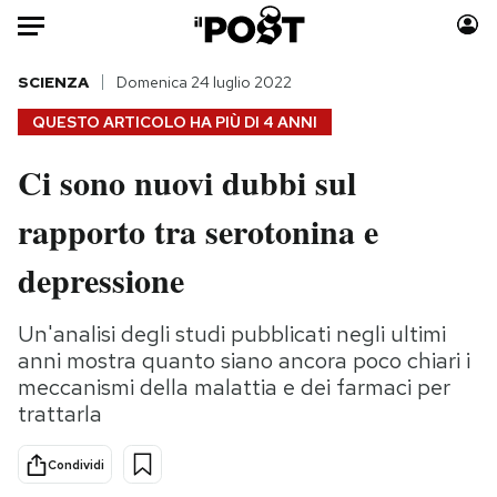
Auto
SCIENZA
Domenica 24 luglio 2022
QUESTO ARTICOLO HA PIÙ DI
4 ANNI
HOME
Ci sono nuovi dubbi sul
Italia
Moda
rapporto tra serotonina e
Mondo
Libri
Politica
Consumismi
depressione
Tecnologia
Storie/Idee
Internet
Ok Boomer!
Un'analisi degli studi pubblicati negli ultimi
Scienza
Media
anni mostra quanto siano ancora poco chiari i
Cultura
Europa
meccanismi della malattia e dei farmaci per
trattarla
Economia
Altrecose
Sport
Mondiali calcio 2026
Condividi