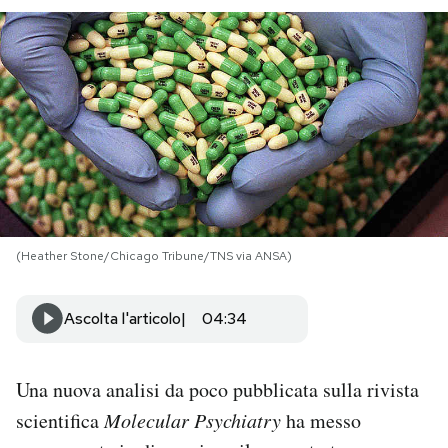
PODCAST
NEWSLETTER
I MIEI PREFERITI
SHOP
(Heather Stone/Chicago Tribune/TNS via ANSA)
CALENDARIO
Ascolta l'articolo
04:34
AREA PERSONALE
Una nuova analisi da poco pubblicata sulla rivista
Area Personale
scientifica
Molecular Psychiatry
ha messo
Newsletter