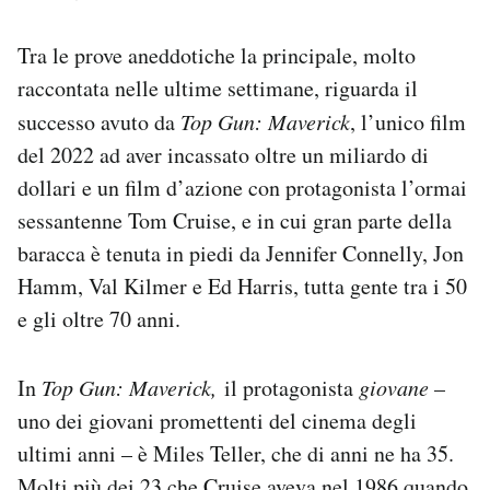
Notifiche mobile
Regala il Post
Tra le prove aneddotiche la principale, molto
Hai bisogno di aiuto?
raccontata nelle ultime settimane, riguarda il
Esci
successo avuto da
Top Gun: Maverick
, l’unico film
del 2022 ad aver incassato oltre un miliardo di
dollari e un film d’azione con protagonista l’ormai
sessantenne Tom Cruise, e in cui gran parte della
baracca è tenuta in piedi da Jennifer Connelly, Jon
Hamm, Val Kilmer e Ed Harris, tutta gente tra i 50
e gli oltre 70 anni.
In
Top Gun: Maverick
,
il protagonista
giovane
–
uno dei giovani promettenti del cinema degli
ultimi anni – è Miles Teller, che di anni ne ha 35.
Molti più dei 23 che Cruise aveva nel 1986 quando