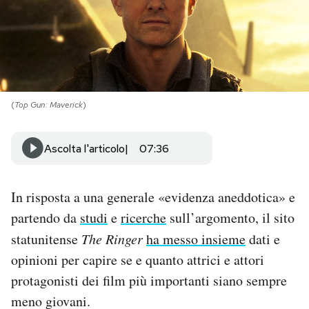
PODCAST
NEWSLETTER
(
Top Gun: Maverick
)
I MIEI PREFERITI
Ascolta l'articolo
07:36
SHOP
In risposta a una generale «evidenza aneddotica» e
CALENDARIO
partendo da
studi
e
ricerche
sull’argomento, il sito
statunitense
The Ringer
ha messo insieme
dati e
AREA PERSONALE
opinioni per capire se e quanto attrici e attori
protagonisti dei film più importanti siano sempre
Area Personale
meno giovani.
Newsletter