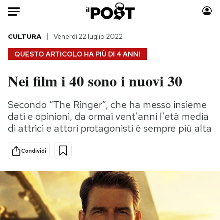
Auto
CULTURA
Venerdì 22 luglio 2022
QUESTO ARTICOLO HA PIÙ DI
4 ANNI
HOME
Nei film i 40 sono i nuovi 30
Italia
Moda
Mondo
Libri
Secondo “The Ringer”, che ha messo insieme
Politica
Consumismi
dati e opinioni, da ormai vent'anni l'età media
Tecnologia
Storie/Idee
di attrici e attori protagonisti è sempre più alta
Internet
Ok Boomer!
Condividi
Scienza
Media
Cultura
Europa
Economia
Altrecose
Sport
Mondiali calcio 2026