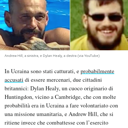
PODCAST
NEWSLETTER
I MIEI PREFERITI
Andrew Hill, a sinistra, e Dylan Healy, a destra (via YouTube)
SHOP
In Ucraina sono stati catturati, e
probabilmente
accusati
di essere mercenari, due cittadini
CALENDARIO
britannici: Dylan Healy, un cuoco originario di
Huntingdon, vicino a Cambridge, che con molte
probabilità era in Ucraina a fare volontariato con
AREA PERSONALE
una missione umanitaria, e Andrew Hill, che si
Area Personale
ritiene invece che combattesse con l’esercito
Newsletter