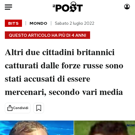
Auto
BITS
MONDO
Sabato 2 luglio 2022
QUESTO ARTICOLO HA PIÙ DI
4 ANNI
HOME
Altri due cittadini britannici
Italia
Moda
Mondo
Libri
catturati dalle forze russe sono
Politica
Consumismi
stati accusati di essere
Tecnologia
Storie/Idee
Internet
Ok Boomer!
mercenari, secondo vari media
Scienza
Media
Cultura
Europa
Condividi
Economia
Altrecose
Sport
Mondiali calcio 2026