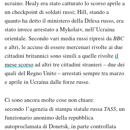
ucraino. Healy era stato catturato lo scorso aprile a
Notifiche mobile
un checkpoint di soldati russi; Hill, stando a
Regala il Post
quanto ha detto il ministero della Difesa russo, era
Hai bisogno di aiuto?
Esci
stato invece arrestato a Mykolaiv, nell’Ucraina
orientale. Secondo vari media russi ripresi da
BBC
e altri, le accuse di essere mercenari rivolte ai due
cittadini britannici sono simili a quelle rivolte
il
mese scorso
ad altri tre cittadini stranieri – due dei
quali del Regno Unito – arrestati sempre tra marzo
e aprile in Ucraina dalle forze russe.
Ci sono ancora molte cose non chiare:
secondo l’agenzia di stampa statale russa
TASS
, un
funzionario anonimo della repubblica
autoproclamata di Donetsk, in parte controllata