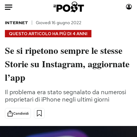
Auto
INTERNET
Giovedì 16 giugno 2022
QUESTO ARTICOLO HA PIÙ DI
4 ANNI
HOME
Se si ripetono sempre le stesse
Italia
Moda
Storie su Instagram, aggiornate
Mondo
Libri
Politica
Consumismi
l’app
Tecnologia
Storie/Idee
Internet
Ok Boomer!
Il problema era stato segnalato da numerosi
Scienza
Media
proprietari di iPhone negli ultimi giorni
Cultura
Europa
Economia
Altrecose
Condividi
Sport
Mondiali calcio 2026