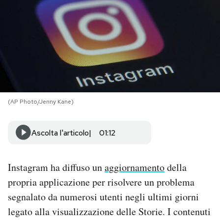
PODCAST
NEWSLETTER
I MIEI PREFERITI
(AP Photo/Jenny Kane)
SHOP
Ascolta l'articolo
01:12
CALENDARIO
Instagram ha diffuso un
aggiornamento
della
propria applicazione per risolvere un problema
AREA PERSONALE
segnalato da numerosi utenti negli ultimi giorni
Area Personale
legato alla visualizzazione delle Storie. I contenuti
Newsletter