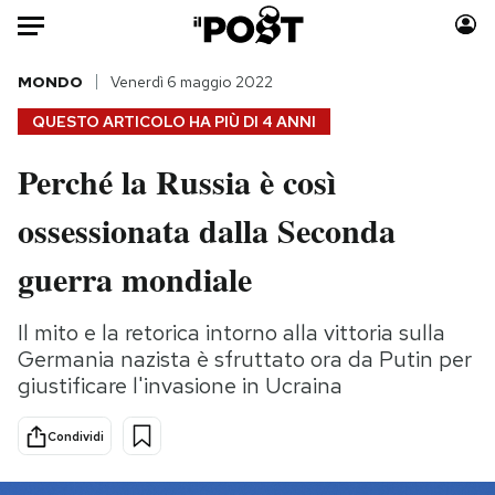
Auto
MONDO
Venerdì 6 maggio 2022
QUESTO ARTICOLO HA PIÙ DI
4 ANNI
HOME
Perché la Russia è così
Italia
Moda
ossessionata dalla Seconda
Mondo
Libri
Politica
Consumismi
guerra mondiale
Tecnologia
Storie/Idee
Internet
Ok Boomer!
Il mito e la retorica intorno alla vittoria sulla
Scienza
Media
Germania nazista è sfruttato ora da Putin per
Cultura
Europa
giustificare l'invasione in Ucraina
Economia
Altrecose
Condividi
Sport
Mondiali calcio 2026