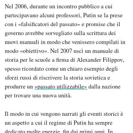
Notifiche mobile
Nel 2006, durante un incontro pubblico a cui
Regala il Post
partecipavano alcuni professori, Putin se la prese
Hai bisogno di aiuto?
con i «falsificatori del passato» e promise che il
Esci
governo avrebbe sorvegliato sulla scrittura dei
nuovi manuali in modo che venissero compilati in
modo «obiettivo». Nel 2007 uscì un manuale di
storia per le scuole a firma di Alexander Filippov,
spesso ricordato come un chiaro esempio degli
sforzi russi di riscrivere la storia sovietica e
produrre un
«passato utilizzabile»
dalla nazione
per trovare una nuova unità.
Il modo in cui vengono narrati gli eventi storici è
un aspetto a cui il regime di Putin ha sempre
dedicato molte energie, fin dai primi anni. In