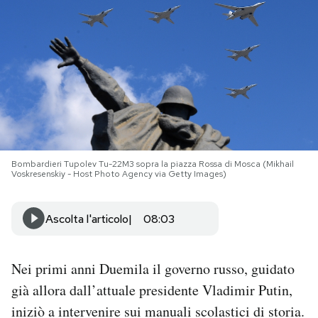
PODCAST
NEWSLETTER
I MIEI PREFERITI
Bombardieri Tupolev Tu-22M3 sopra la piazza Rossa di Mosca (Mikhail
SHOP
Voskresenskiy - Host Photo Agency via Getty Images)
CALENDARIO
Ascolta l'articolo
08:03
AREA PERSONALE
Nei primi anni Duemila il governo russo, guidato
già allora dall’attuale presidente Vladimir Putin,
Area Personale
iniziò a intervenire sui manuali scolastici di storia.
Newsletter