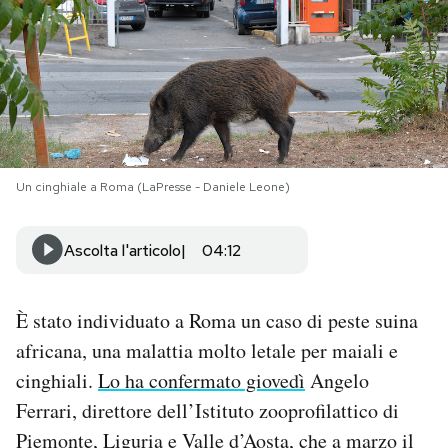
PODCAST
NEWSLETTER
I MIEI PREFERITI
Un cinghiale a Roma (LaPresse - Daniele Leone)
SHOP
Ascolta l'articolo
04:12
CALENDARIO
È stato individuato a Roma un caso di peste suina
africana, una malattia molto letale per maiali e
AREA PERSONALE
cinghiali.
Lo ha confermato giovedì
Angelo
Ferrari, direttore dell’Istituto zooprofilattico di
Area Personale
Piemonte, Liguria e Valle d’Aosta, che a marzo il
Newsletter