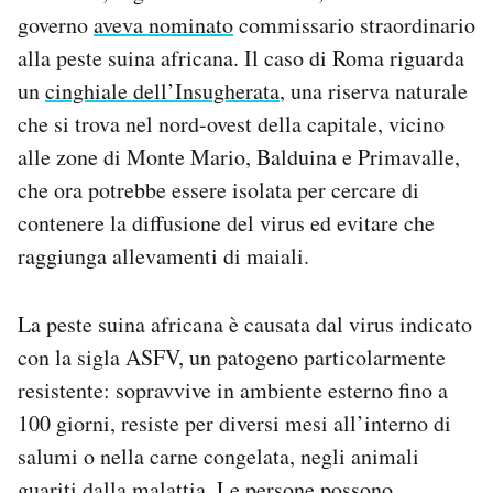
Notifiche mobile
governo
aveva nominato
commissario straordinario
Regala il Post
alla peste suina africana. Il caso di Roma riguarda
Hai bisogno di aiuto?
un
cinghiale dell’Insugherata
, una riserva naturale
Esci
che si trova nel nord-ovest della capitale, vicino
alle zone di Monte Mario, Balduina e Primavalle,
che ora potrebbe essere isolata per cercare di
contenere la diffusione del virus ed evitare che
raggiunga allevamenti di maiali.
La peste suina africana è causata dal virus indicato
con la sigla ASFV, un patogeno particolarmente
resistente: sopravvive in ambiente esterno fino a
100 giorni, resiste per diversi mesi all’interno di
salumi o nella carne congelata, negli animali
guariti dalla malattia. Le persone possono