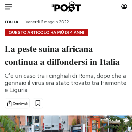
Auto
ITALIA
Venerdì 6 maggio 2022
QUESTO ARTICOLO HA PIÙ DI
4 ANNI
HOME
La peste suina africana
Italia
Moda
continua a diffondersi in Italia
Mondo
Libri
Politica
Consumismi
C'è un caso tra i cinghiali di Roma, dopo che a
Tecnologia
Storie/Idee
gennaio il virus era stato trovato tra Piemonte
Internet
Ok Boomer!
e Liguria
Scienza
Media
Cultura
Europa
Condividi
Economia
Altrecose
Sport
Mondiali calcio 2026