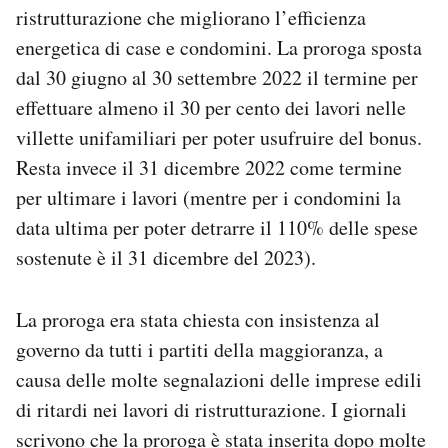
ristrutturazione che migliorano l’efficienza
Notifiche mobile
Regala il Post
energetica di case e condomini. La proroga sposta
Hai bisogno di aiuto?
dal 30 giugno al 30 settembre 2022 il termine per
Esci
effettuare almeno il 30 per cento dei lavori nelle
villette unifamiliari per poter usufruire del bonus.
Resta invece il 31 dicembre 2022 come termine
per ultimare i lavori (mentre per i condomini la
data ultima per poter detrarre il 110% delle spese
sostenute è il 31 dicembre del 2023).
La proroga era stata chiesta con insistenza al
governo da tutti i partiti della maggioranza, a
causa delle molte segnalazioni delle imprese edili
di ritardi nei lavori di ristrutturazione. I giornali
scrivono che la proroga è stata inserita dopo molte