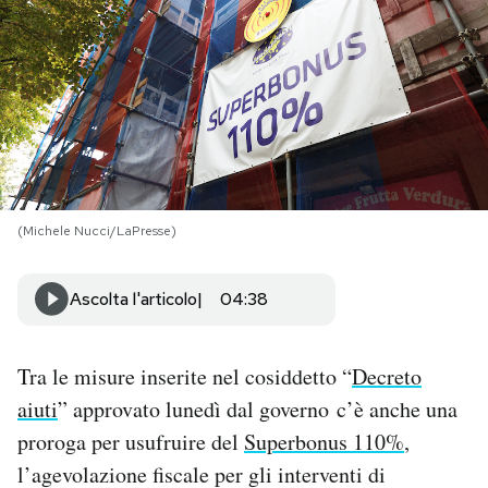
PODCAST
NEWSLETTER
I MIEI PREFERITI
(Michele Nucci/LaPresse)
SHOP
Ascolta l'articolo
04:38
CALENDARIO
Tra le misure inserite nel cosiddetto “
Decreto
AREA PERSONALE
aiuti
” approvato lunedì dal governo c’è anche una
proroga per usufruire del
Superbonus 110%
,
Area Personale
l’agevolazione fiscale per gli interventi di
Newsletter