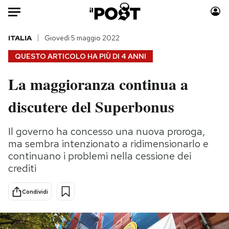
Auto
ITALIA
Giovedì 5 maggio 2022
QUESTO ARTICOLO HA PIÙ DI
4 ANNI
HOME
La maggioranza continua a
Italia
Moda
discutere del Superbonus
Mondo
Libri
Politica
Consumismi
Il governo ha concesso una nuova proroga,
Tecnologia
Storie/Idee
ma sembra intenzionato a ridimensionarlo e
Internet
Ok Boomer!
continuano i problemi nella cessione dei
Scienza
Media
crediti
Cultura
Europa
Economia
Altrecose
Condividi
Sport
Mondiali calcio 2026