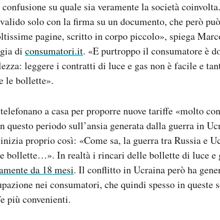
i confusione su quale sia veramente la società coinvolt
 valido solo con la firma su un documento, che però può
tissime pagine, scritto in corpo piccolo», spiega Marc
rgia di
consumatori.it
. «E purtroppo il consumatore è do
ezza: leggere i contratti di luce e gas non è facile e t
 le bollette».
 telefonano a casa per proporre nuove tariffe «molto con
in questo periodo sull’ansia generata dalla guerra in Uc
 inizia proprio così: «Come sa, la guerra tra Russia e 
e bollette…». In realtà i rincari delle bollette di luce e
amente da 18 mesi
. Il conflitto in Ucraina però ha gen
pazione nei consumatori, che quindi spesso in queste 
ffe più convenienti.