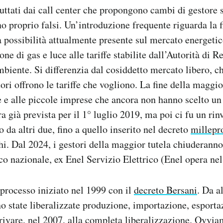
uttati dai call center che propongono cambi di gestore
ono proprio falsi. Un’introduzione frequente riguarda la 
la possibilità attualmente presente sul mercato energetic
ne di gas e luce alle tariffe stabilite dall’Autorità di 
biente. Si differenzia dal cosiddetto mercato libero, ch
tori offrono le tariffe che vogliono. La fine della maggior
e e alle piccole imprese che ancora non hanno scelto un
a già prevista per il 1° luglio 2019, ma poi ci fu un rin
 da altri due, fino a quello inserito nel decreto
millepr
i. Dal 2024, i gestori della maggior tutela chiuderanno
ico nazionale, ex Enel Servizio Elettrico (Enel opera ne
n processo iniziato nel 1999 con il
decreto Bersani
. Da a
 state liberalizzate produzione, importazione, esporta
rrivare, nel 2007, alla completa liberalizzazione. Ovvia