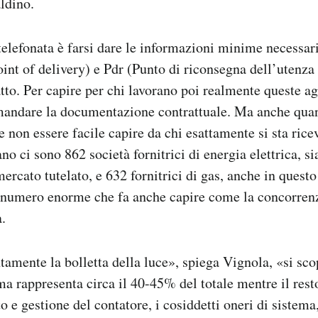
aldino.
 telefonata è farsi dare le informazioni minime necessari
oint of delivery) e Pdr (Punto di riconsegna dell’utenza 
atto. Per capire per chi lavorano poi realmente queste a
 mandare la documentazione contrattuale. Ma anche quan
 non essere facile capire da chi esattamente si sta ricev
no ci sono 862 società fornitrici di energia elettrica, si
mercato tutelato, e 632 fornitrici di gas, anche in questo
n numero enorme che fa anche capire come la concorrenz
a.
ntamente la bolletta della luce», spiega Vignola, «si sco
ma rappresenta circa il 40-45% del totale mentre il rest
o e gestione del contatore, i cosiddetti oneri di sistema