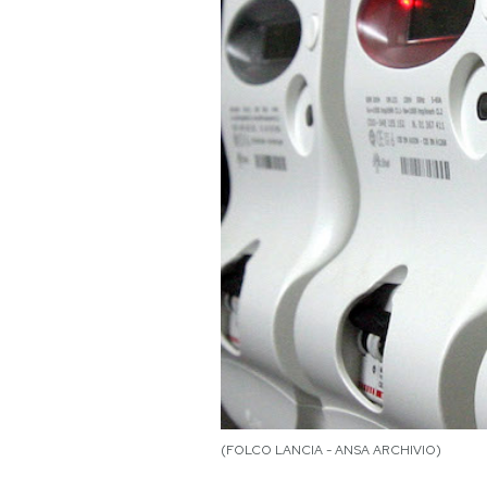
PODCAST
NEWSLETTER
I MIEI PREFERITI
SHOP
CALENDARIO
AREA PERSONALE
Area Personale
(FOLCO LANCIA - ANSA ARCHIVIO)
Newsletter