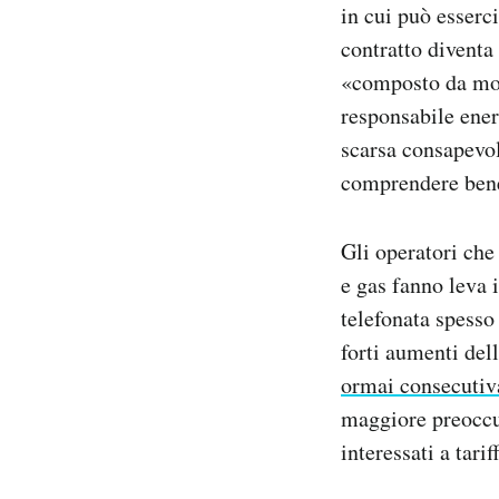
in cui può esserc
contratto diventa
«composto da mol
responsabile ene
scarsa consapevol
comprendere bene
Gli operatori che
e gas fanno leva 
telefonata spesso
forti aumenti dell
ormai consecutiv
maggiore preoccu
interessati a tari