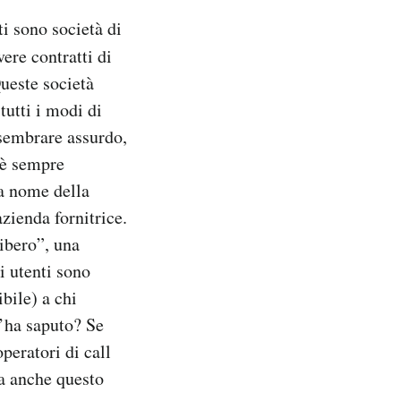
ti sono società di
ere contratti di
ueste società
tutti i modi di
 sembrare assurdo,
 è sempre
 a nome della
zienda fornitrice.
ibero”, una
i utenti sono
ibile) a chi
l’ha saputo? Se
peratori di call
a anche questo