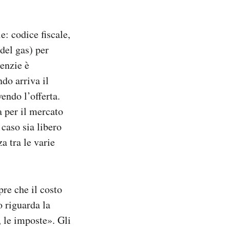
e: codice fiscale,
del gas) per
genzie è
do arriva il
endo l’offerta.
a per il mercato
 caso sia libero
a tra le varie
pre che il costo
o riguarda la
, le imposte». Gli