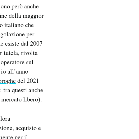
 sono però anche
fine della maggior
o italiano che
Regolazione per
e esiste dal 2007
 tutela, rivolta
 operatore sul
vio all’anno
oroghe
del 2021
: tra questi anche
l mercato libero).
llora
zione, acquisto e
mente per il