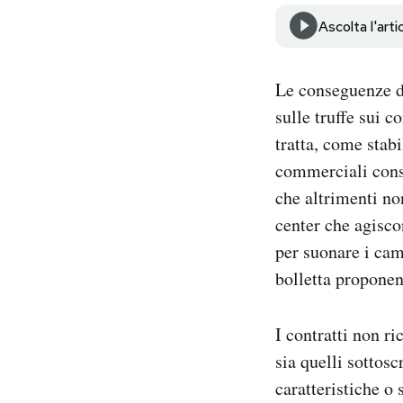
Notifiche mobile
Ascolta l'arti
Regala il Post
Hai bisogno di aiuto?
Esci
Le conseguenze de
sulle truffe sui c
tratta, come stabi
commerciali cons
che altrimenti no
center che agisco
per suonare i cam
bolletta proponen
I contratti non ri
sia quelli sottosc
caratteristiche o