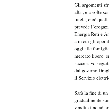
Gli argomenti sfr
altri, e a volte s
tutela, cioè quel
prevede l’erogazio
Energia Reti e Am
e in cui gli opera
oggi alle famigli
mercato libero, er
successivo seguito
dal governo Dragh
il Servizio elettr
Sarà la fine di u
gradualmente sono
vendita fino ad a