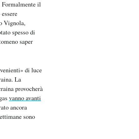
a. Formalmente il
 essere
o Vignola,
tato spesso di
antomeno saper
venienti» di luce
raina. La
Ucraina provocherà
 gas
vanno avanti
erato ancora
settimane sono