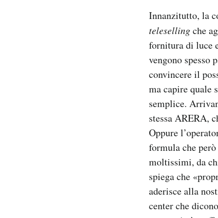
Innanzitutto, la c
teleselling
che agi
fornitura di luce
vengono spesso pa
convincere il pos
ma capire quale s
semplice. Arrivan
stessa ARERA, che
Oppure l’operato
formula che però 
moltissimi, da chi
spiega che «propr
aderisce alla nos
center che dicon