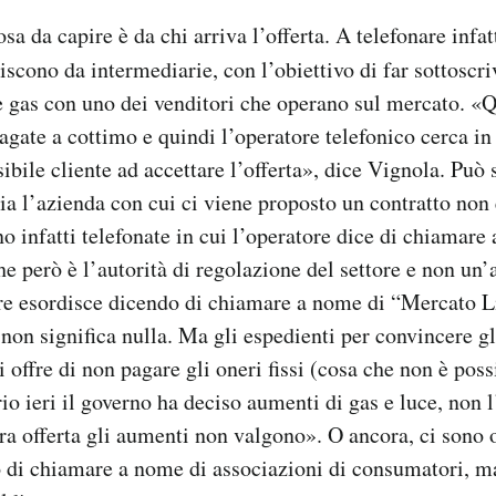
osa da capire è da chi arriva l’offerta. A telefonare infat
scono da intermediarie, con l’obiettivo di far sottoscriv
 e gas con uno dei venditori che operano sul mercato. «Q
gate a cottimo e quindi l’operatore telefonico cerca in 
sibile cliente ad accettare l’offerta», dice Vignola. Può
ia l’azienda con cui ci viene proposto un contratto non
o infatti telefonate in cui l’operatore dice di chiamare
 però è l’autorità di regolazione del settore e non un’a
re esordisce dicendo di chiamare a nome di “Mercato L
non significa nulla. Ma gli espedienti per convincere gl
 offre di non pagare gli oneri fissi (cosa che non è poss
io ieri il governo ha deciso aumenti di gas e luce, non 
tra offerta gli aumenti non valgono». O ancora, ci sono o
o di chiamare a nome di associazioni di consumatori, m