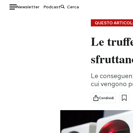
Newsletter
Podcast
Auto
QUESTO ARTICOLO
Le truff
HOME
Italia
Moda
sfruttan
Mondo
Libri
Politica
Consumismi
Le conseguenz
Tecnologia
Storie/Idee
cui vengono pro
Internet
Ok Boomer!
Scienza
Media
Condividi
Cultura
Europa
Economia
Altrecose
Sport
Mondiali calcio 2026