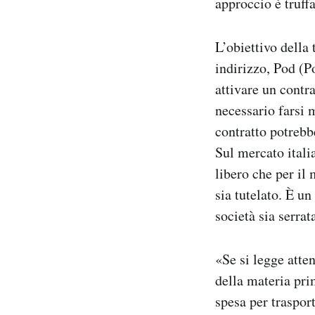
approccio è truff
L’obiettivo della
indirizzo, Pod (P
attivare un contr
necessario farsi
contratto potrebbe
Sul mercato italia
libero che per il 
sia tutelato. È u
società sia serrat
«Se si legge atte
della materia pri
spesa per trasport