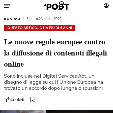
Auto
KONRAD
Sabato 23 aprile 2022
QUESTO ARTICOLO HA PIÙ DI
4 ANNI
HOME
Le nuove regole europee contro
Italia
Moda
la diffusione di contenuti illegali
Mondo
Libri
Politica
Consumismi
online
Tecnologia
Storie/Idee
Internet
Ok Boomer!
Sono incluse nel Digital Services Act, un
Scienza
Media
disegno di legge su cui l'Unione Europea ha
Cultura
Europa
trovato un accordo dopo lunghe discussioni
Economia
Altrecose
Condividi
Sport
Mondiali calcio 2026