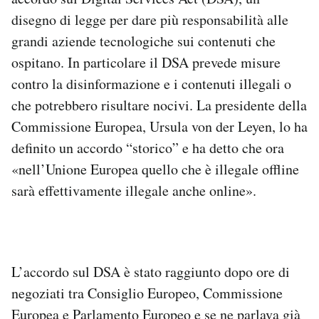
Notifiche mobile
disegno di legge per dare più responsabilità alle
Regala il Post
grandi aziende tecnologiche sui contenuti che
Hai bisogno di aiuto?
ospitano. In particolare il DSA prevede misure
Esci
contro la disinformazione e i contenuti illegali o
che potrebbero risultare nocivi. La presidente della
Commissione Europea, Ursula von der Leyen, lo ha
definito un accordo “storico” e ha detto che ora
«nell’Unione Europea quello che è illegale offline
sarà effettivamente illegale anche online».
L’accordo sul DSA è stato raggiunto dopo ore di
negoziati tra Consiglio Europeo, Commissione
Europea e Parlamento Europeo e
se ne parlava
già