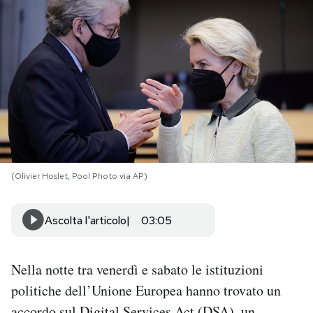
PODCAST
NEWSLETTER
I MIEI PREFERITI
SHOP
(Olivier Hoslet, Pool Photo via AP)
CALENDARIO
Ascolta l'articolo
03:05
AREA PERSONALE
Nella notte tra venerdì e sabato le istituzioni
politiche dell’Unione Europea hanno trovato un
Area Personale
Newsletter
accordo sul Digital Services Act (DSA), un