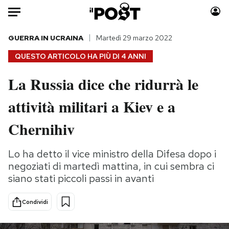
Auto
GUERRA IN UCRAINA
Martedì 29 marzo 2022
QUESTO ARTICOLO HA PIÙ DI
4 ANNI
HOME
La Russia dice che ridurrà le
Italia
Moda
attività militari a Kiev e a
Mondo
Libri
Politica
Consumismi
Chernihiv
Tecnologia
Storie/Idee
Internet
Ok Boomer!
Lo ha detto il vice ministro della Difesa dopo i
Scienza
Media
negoziati di martedì mattina, in cui sembra ci
Cultura
Europa
siano stati piccoli passi in avanti
Economia
Altrecose
Condividi
Sport
Mondiali calcio 2026