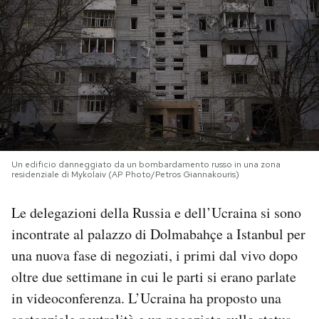
PODCAST
NEWSLETTER
I MIEI PREFERITI
Un edificio danneggiato da un bombardamento russo in una zona
SHOP
residenziale di Mykolaiv (AP Photo/Petros Giannakouris)
Le delegazioni della Russia e dell’Ucraina si sono
CALENDARIO
incontrate al palazzo di Dolmabahçe a Istanbul per
una nuova fase di negoziati, i primi dal vivo dopo
AREA PERSONALE
oltre due settimane in cui le parti si erano parlate
Area Personale
in videoconferenza. L’Ucraina ha proposto una
Newsletter