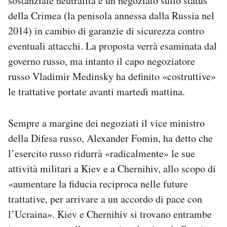
sostanziale neutralità e un negoziato sullo status
Notifiche mobile
della Crimea (la penisola annessa dalla Russia nel
Regala il Post
2014) in cambio di garanzie di sicurezza contro
Hai bisogno di aiuto?
eventuali attacchi. La proposta verrà esaminata dal
Esci
governo russo, ma intanto il capo negoziatore
russo Vladimir Medinsky ha definito «costruttive»
le trattative portate avanti martedì mattina.
Sempre a margine dei negoziati il vice ministro
della Difesa russo, Alexander Fomin, ha detto che
l’esercito russo ridurrà «radicalmente» le sue
attività militari a Kiev e a Chernihiv, allo scopo di
«aumentare la fiducia reciproca nelle future
trattative, per arrivare a un accordo di pace con
l’Ucraina». Kiev e Chernihiv si trovano entrambe