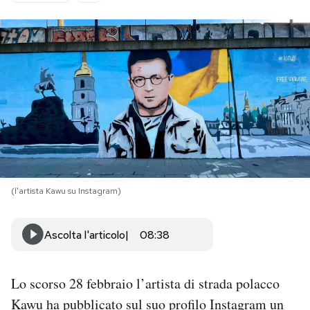
PODCAST
NEWSLETTER
I MIEI PREFERITI
SHOP
(l'artista Kawu su Instagram)
CALENDARIO
Ascolta l'articolo
08:38
AREA PERSONALE
Lo scorso 28 febbraio l’artista di strada polacco
Area Personale
Kawu ha pubblicato sul suo profilo Instagram un
Newsletter