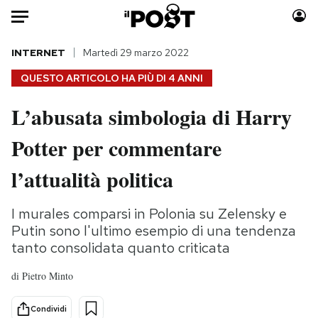
Auto
INTERNET
Martedì 29 marzo 2022
QUESTO ARTICOLO HA PIÙ DI
4 ANNI
HOME
L’abusata simbologia di Harry
Italia
Moda
Potter per commentare
Mondo
Libri
Politica
Consumismi
l’attualità politica
Tecnologia
Storie/Idee
Internet
Ok Boomer!
I murales comparsi in Polonia su Zelensky e
Scienza
Media
Putin sono l'ultimo esempio di una tendenza
Cultura
Europa
tanto consolidata quanto criticata
Economia
Altrecose
di
Pietro Minto
Sport
Mondiali calcio 2026
Condividi