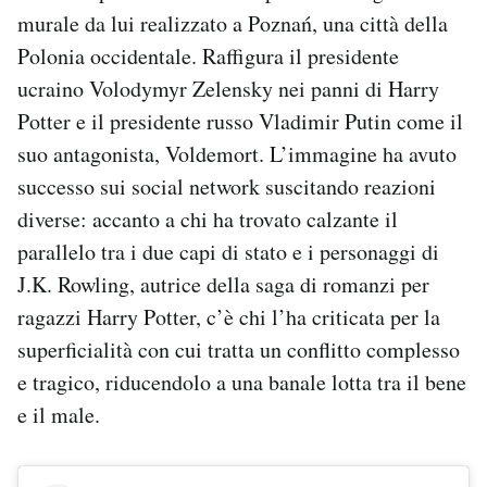
Notifiche mobile
murale da lui realizzato a Poznań, una città della
Regala il Post
Polonia occidentale. Raffigura il presidente
Hai bisogno di aiuto?
ucraino Volodymyr Zelensky nei panni di Harry
Esci
Potter e il presidente russo Vladimir Putin come il
suo antagonista, Voldemort. L’immagine ha avuto
successo sui social network suscitando reazioni
diverse: accanto a chi ha trovato calzante il
parallelo tra i due capi di stato e i personaggi di
J.K. Rowling, autrice della saga di romanzi per
ragazzi Harry Potter, c’è chi l’ha criticata per la
superficialità con cui tratta un conflitto complesso
e tragico, riducendolo a una banale lotta tra il bene
e il male.