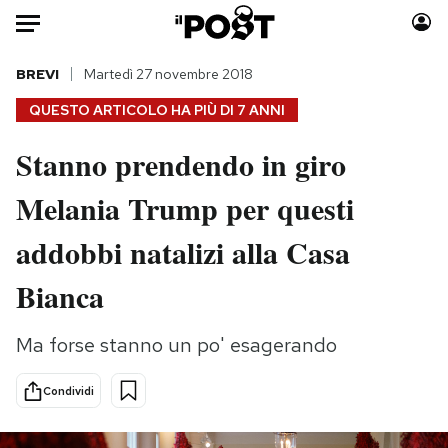
Auto
BREVI
Martedì 27 novembre 2018
QUESTO ARTICOLO HA PIÙ DI
7 ANNI
HOME
Stanno prendendo in giro
Italia
Moda
Melania Trump per questi
Mondo
Libri
Politica
Consumismi
addobbi natalizi alla Casa
Tecnologia
Storie/Idee
Internet
Ok Boomer!
Bianca
Scienza
Media
Cultura
Europa
Ma forse stanno un po' esagerando
Economia
Altrecose
Condividi
Sport
Mondiali calcio 2026