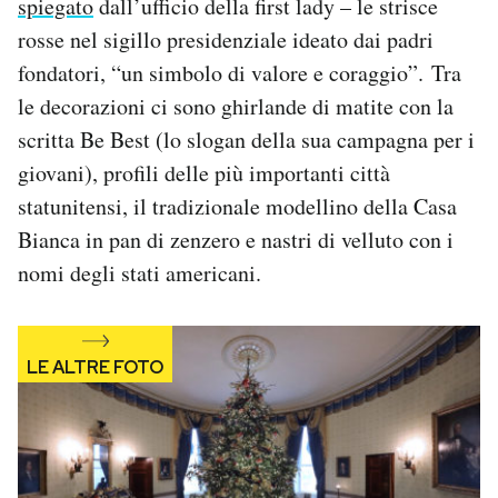
spiegato
dall’ufficio della first lady – le strisce
Notifiche mobile
rosse nel sigillo presidenziale ideato dai padri
Regala il Post
fondatori, “un simbolo di valore e coraggio”. Tra
Hai bisogno di aiuto?
le decorazioni ci sono ghirlande di matite con la
Esci
scritta Be Best (lo slogan della sua campagna per i
giovani), profili delle più importanti città
statunitensi, il tradizionale modellino della Casa
Bianca in pan di zenzero e nastri di velluto con i
nomi degli stati americani.