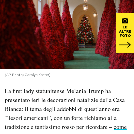
PODCAST
LE
ALTRE
NEWSLETTER
FOTO
I MIEI PREFERITI
SHOP
(AP Photo/Carolyn Kaster)
La first lady statunitense Melania Trump ha
CALENDARIO
presentato ieri le decorazioni natalizie della Casa
Bianca: il tema degli addobbi di quest’anno era
AREA PERSONALE
“Tesori americani”, con un forte richiamo alla
Area Personale
tradizione e tantissimo rosso per ricordare –
come
Newsletter