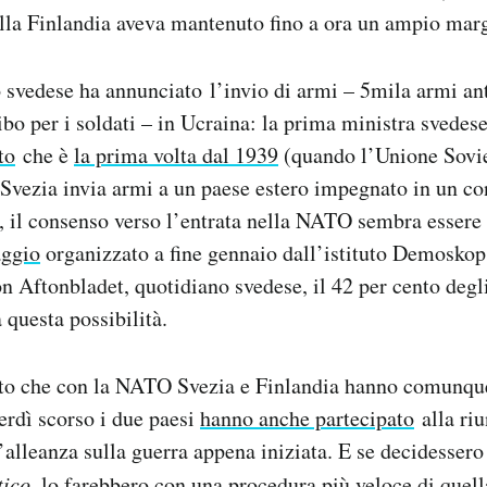
ella Finlandia aveva mantenuto fino a ora un ampio mar
 svedese ha annunciato l’invio di armi – 5mila armi anti
cibo per i soldati – in Ucraina: la prima ministra svede
to
che è
la prima volta dal 1939
(quando l’Unione Sovie
 Svezia invia armi a un paese estero impegnato in un con
ro, il consenso verso l’entrata nella NATO sembra esser
aggio
organizzato a fine gennaio dall’istituto Demoskop
n Aftonbladet, quotidiano svedese, il 42 per cento degli
 questa possibilità.
o che con la NATO Svezia e Finlandia hanno comunque
erdì scorso i due paesi
hanno anche partecipato
alla ri
’alleanza sulla guerra appena iniziata. E se decidessero 
tico
, lo farebbero con una procedura più veloce di quella