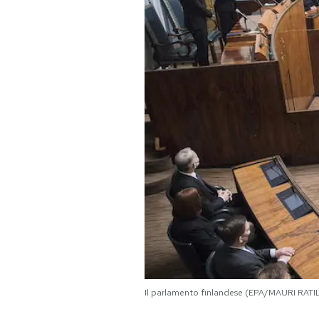
PODCAST
NEWSLETTER
I MIEI PREFERITI
SHOP
CALENDARIO
AREA PERSONALE
Area Personale
Il parlamento finlandese (EPA/MAURI RATI
Newsletter