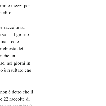
armi e mezzi per
nedito.
e raccolte su
orsa – il giorno
ina – ed è
richiesta dei
anche un
ese, nei giorni in
o è risultato che
non è detto che il
e 22 raccolte di
nto non esaminerà