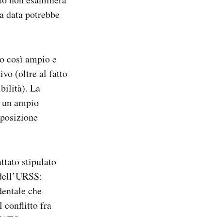
ta data potrebbe
no così ampio e
vo (oltre al fatto
bilità). La
e un ampio
 posizione
ttato stipulato
 dell’URSS:
dentale che
 conflitto fra