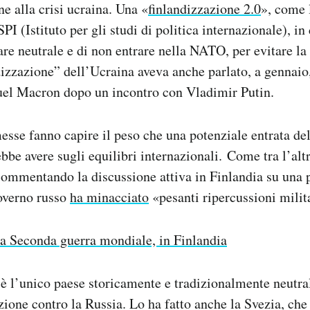
ne alla crisi ucraina. Una «
finlandizzazione 2.0
», come 
SPI (Istituto per gli studi di politica internazionale), in
tare neutrale e di non entrare nella NATO, per evitare la
dizzazione” dell’Ucraina aveva anche parlato, a gennaio,
l Macron dopo un incontro con Vladimir Putin.
esse fanno capire il peso che una potenziale entrata de
be avere sugli equilibri internazionali. Come tra l’alt
 commentando la discussione attiva in Finlandia su una p
overno russo
ha minacciato
«pesanti ripercussioni milita
a Seconda guerra mondiale, in Finlandia
è l’unico paese storicamente e tradizionalmente neutra
ione contro la Russia. Lo ha fatto anche la Svezia, che