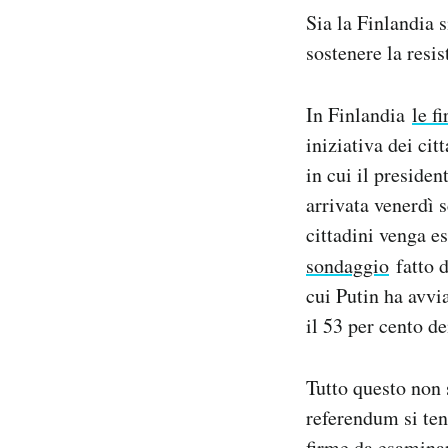
Sia la Finlandia 
sostenere la resi
In Finlandia
le f
iniziativa dei cit
in cui il preside
arrivata venerdì 
cittadini venga e
sondaggio
fatto 
cui Putin ha avvi
il 53 per cento d
Tutto questo non 
referendum si ten
firme da esaminar