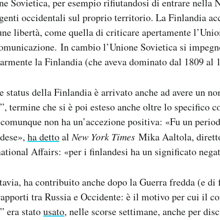
e Sovietica, per esempio rifiutandosi di entrare nella
genti occidentali sul proprio territorio. La Finlandia ac
une libertà, come quella di criticare apertamente l’Unio
comunicazione. In cambio l’Unione Sovietica si impegn
armente la Finlandia (che aveva dominato dal 1809 al 
e status della Finlandia è arrivato anche ad avere un n
”, termine che si è poi esteso anche oltre lo specifico c
i comunque non ha un’accezione positiva: «Fu un period
andese»,
ha detto
al
New York Times
Mika Aaltola, dirett
national Affairs: «per i finlandesi ha un significato nega
tavia, ha contribuito anche dopo la Guerra fredda (e di 
 rapporti tra Russia e Occidente: è il motivo per cui il c
” era stato
usato
, nelle scorse settimane, anche per disc