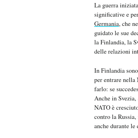
La guerra iniziat
Notifiche mobile
Regala il Post
significative e pe
Hai bisogno di aiuto?
Germania
, che n
Esci
guidato le sue de
la Finlandia, la S
delle relazioni in
In Finlandia sono
per entrare nella 
farlo: se succede
Anche in Svezia, 
NATO è cresciuto.
contro la Russia,
anche durante le 