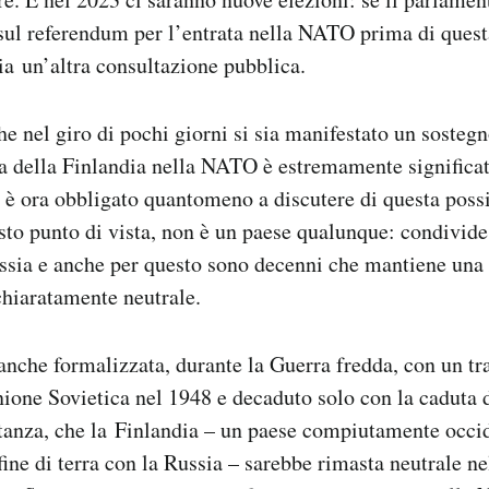
 sul referendum per l’entrata nella NATO prima di ques
ia un’altra consultazione pubblica.
che nel giro di pochi giorni si sia manifestato un sosteg
ta della Finlandia nella NATO è estremamente significati
 è ora obbligato quantomeno a discutere di questa possi
sto punto di vista, non è un paese qualunque: condivid
ssia e anche per questo sono decenni che mantiene una
chiaratamente neutrale.
anche formalizzata, durante la Guerra fredda, con un tra
nione Sovietica nel 1948 e decaduto solo con la caduta
tanza, che la Finlandia – un paese compiutamente occi
ine di terra con la Russia – sarebbe rimasta neutrale nel