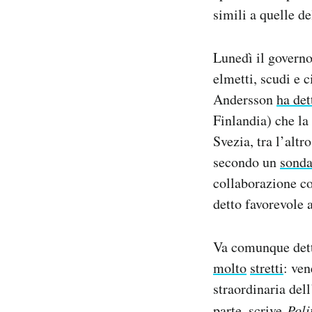
simili a quelle d
Lunedì il governo
elmetti, scudi e 
Andersson
ha det
Finlandia) che la
Svezia, tra l’alt
secondo un
sond
collaborazione co
detto favorevole a
Va comunque dett
molto
stretti
: ven
straordinaria dell
parte,
scrive
Poli