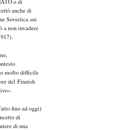
 NATO o di
cettò anche di
ne Sovietica sui
ò a non invadere
1917).
ome,
ontesto
o molto difficile
ore del Finnish
tivo».
fatto fino ad oggi)
oncetto di
utere di una