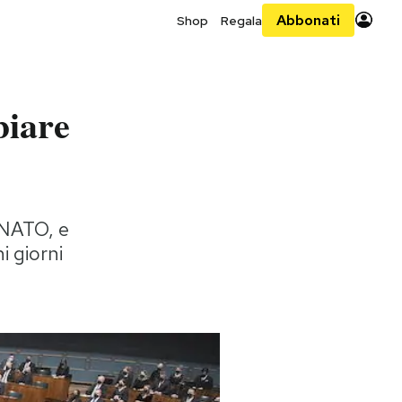
Abbonati
Shop
Regala
biare
 NATO, e
i giorni