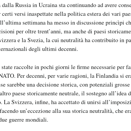
a dalla Russia in Ucraina sta continuando ad avere con
r certi versi inaspettate nella politica estera dei vari pa
ell’ultima settimana ha messo in discussione princìpi c
cisioni per oltre trent’anni, ma anche di paesi storicam
vizzera e la Svezia, la cui neutralità ha contribuito in pa
ternazionali degli ultimi decenni.
 state raccolte in pochi giorni le firme necessarie per 
NATO. Per decenni, per varie ragioni, la Finlandia si era
sse sarebbe una decisione storica, con potenziali gross
altro paese storicamente neutrale, il sostegno all’idea d
 La Svizzera, infine, ha accettato di unirsi all’imposiz
 facendo un’eccezione alla sua storica neutralità, che er
due guerre mondiali.