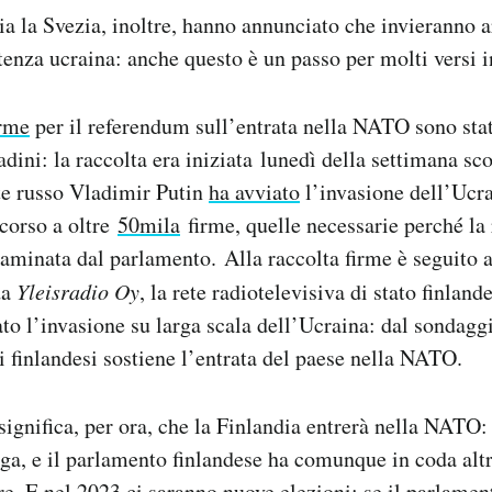
sia la Svezia, inoltre, hanno annunciato che invieranno 
stenza ucraina: anche questo è un passo per molti versi i
irme
per il referendum sull’entrata nella NATO sono stat
tadini: la raccolta era iniziata lunedì della settimana sc
nte russo Vladimir Putin
ha avviato
l’invasione dell’Ucra
scorso a oltre
50mila
firme, quelle necessarie perché la 
saminata dal parlamento. Alla raccolta firme è seguito 
da
Yleisradio Oy
, la rete radiotelevisiva di stato finland
ato l’invasione su larga scala dell’Ucraina: dal sondaggi
ei finlandesi sostiene l’entrata del paese nella NATO.
significa, per ora, che la Finlandia entrerà nella NATO: 
ga, e il parlamento finlandese ha comunque in coda altr
e. E nel 2023 ci saranno nuove elezioni: se il parlame