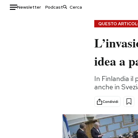
Newsletter
Podcast
Auto
QUESTO ARTICOLO
L’invasi
HOME
Italia
Moda
idea a p
Mondo
Libri
Politica
Consumismi
In Finlandia i
Tecnologia
Storie/Idee
anche in Svezi
Internet
Ok Boomer!
Scienza
Media
Condividi
Cultura
Europa
Economia
Altrecose
Sport
Mondiali calcio 2026