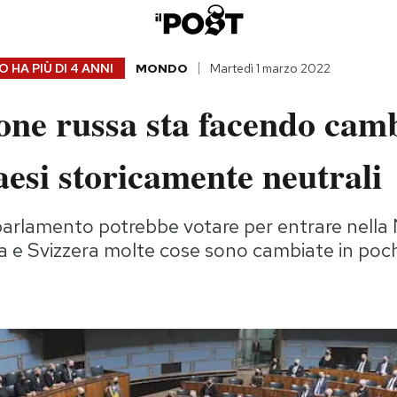
 HA PIÙ DI
4 ANNI
MONDO
Martedì 1 marzo 2022
one russa sta facendo cam
aesi storicamente neutrali
l parlamento potrebbe votare per entrare nella
a e Svizzera molte cose sono cambiate in poch