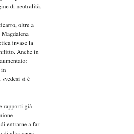
gine di
neutralità
.
carro, oltre a
se Magdalena
tica invase la
flitto. Anche in
e aumentato:
 in
 svedesi si è
 rapporti già
unione
di entrarne a far
 di altri paesi.