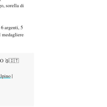
o, sorella di
 6 argenti, 5
el medagliere
O 🥉🇮🇹
lpino
|