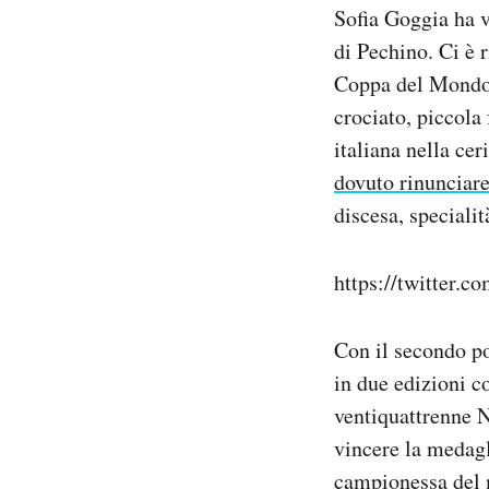
Sofia Goggia ha v
Notifiche mobile
Regala il Post
di Pechino. Ci è r
Hai bisogno di aiuto?
Coppa del Mondo (
Esci
crociato, piccola
italiana nella ce
dovuto rinunciar
discesa, speciali
https://twitter.
Con il secondo po
in due edizioni c
ventiquattrenne N
vincere la medagl
campionessa del 