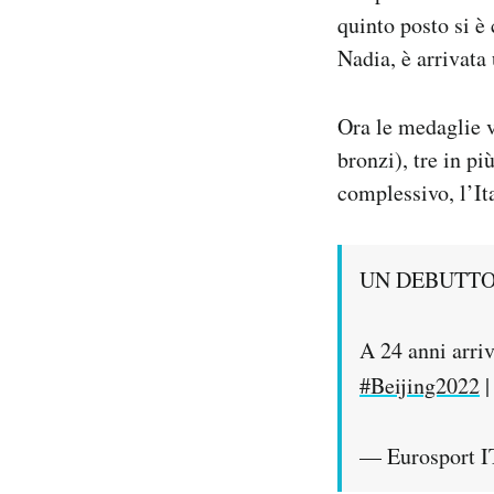
quinto posto si è 
Nadia, è arrivata
Ora le medaglie vi
bronzi), tre in p
complessivo, l’It
UN DEBUTTO
A 24 anni arri
#Beijing2022
— Eurosport I