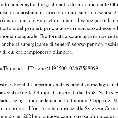
into la medaglia d’argento nella discesa libera alle Oli
iuscita nonostante il serio infortunio subito lo scorso 2
distorsione del ginocchio sinistro, lesione parziale d
 frattura del perone), per cui aveva rinunciato ad essere
rimonia inaugurale. Era tornata a sciare appena due set
e
anche al supergigante di venerdì scorso per non rischiar
tà di cui era campionessa olimpica.
com/Eurosport_IT/status/1493500102467588099
sto è diventata la prima sciatrice andata a medaglia nel
onsecutive delle Olimpiadi invernali dal 1968. Nella ste
adia Delago, mai andata a podio finora in Coppa del Mo
ia di bronzo. L’oro è andato invece alla Svizzera Corin
mondo nel 2021 e ora nuova campionessa olimpica di sp