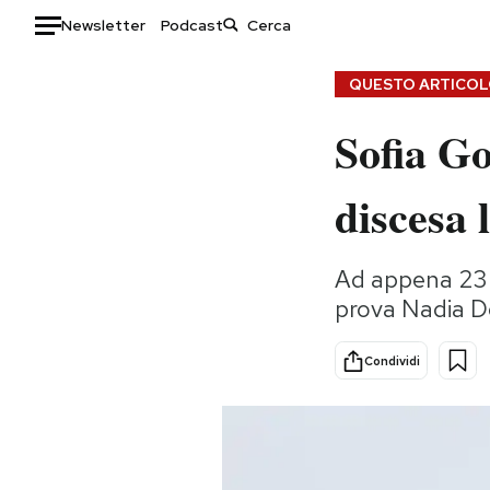
Newsletter
Podcast
Auto
QUESTO ARTICOLO
Sofia Go
HOME
Italia
Moda
discesa 
Mondo
Libri
Politica
Consumismi
Ad appena 23 g
Tecnologia
Storie/Idee
prova Nadia De
Internet
Ok Boomer!
Scienza
Media
Condividi
Cultura
Europa
Economia
Altrecose
Sport
Mondiali calcio 2026