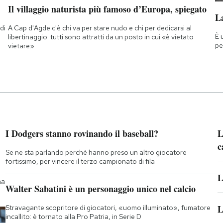
Il villaggio naturista più famoso d’Europa, spiegato
La
di
A Cap d'Agde c'è chi va per stare nudo e chi per dedicarsi al
È 
a
libertinaggio: tutti sono attratti da un posto in cui «è vietato
pe
vietare»
I Dodgers stanno rovinando il baseball?
L
c
Se ne sta parlando perché hanno preso un altro giocatore
fortissimo, per vincere il terzo campionato di fila
L
na
Walter Sabatini è un personaggio unico nel calcio
L
Stravagante scopritore di giocatori, «uomo illuminato», fumatore
incallito: è tornato alla Pro Patria, in Serie D