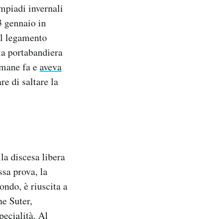
mpiadi invernali
3 gennaio in
el legamento
 la portabandiera
timane fa e
aveva
e di saltare la
la discesa libera
ssa prova, la
ndo, è riuscita a
ne Suter,
ecialità. Al