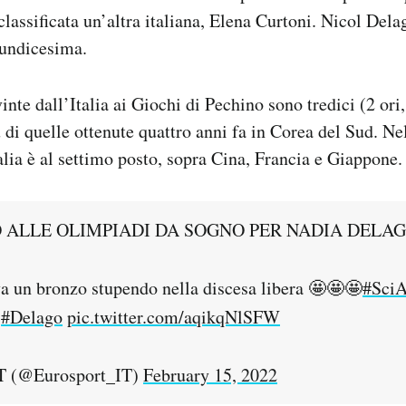
classificata un’altra italiana, Elena Curtoni. Nicol Delag
 undicesima.
nte dall’Italia ai Giochi di Pechino sono tredici (2 ori,
iù di quelle ottenute quattro anni fa in Corea del Sud. N
alia è al settimo posto, sopra Cina, Francia e Giappone.
 ALLE OLIMPIADI DA SOGNO PER NADIA DELAG
va un bronzo stupendo nella discesa libera 🤩🤩🤩
#SciA
|
#Delago
pic.twitter.com/aqikqNlSFW
T (@Eurosport_IT)
February 15, 2022