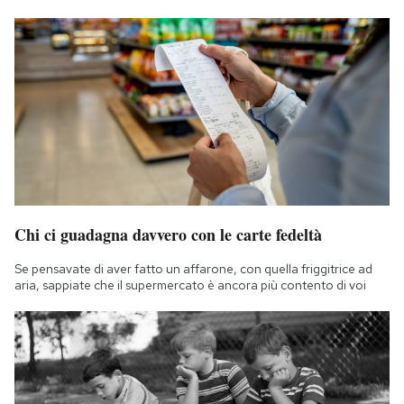
Chi ci guadagna davvero con le carte fedeltà
Se pensavate di aver fatto un affarone, con quella friggitrice ad
aria, sappiate che il supermercato è ancora più contento di voi