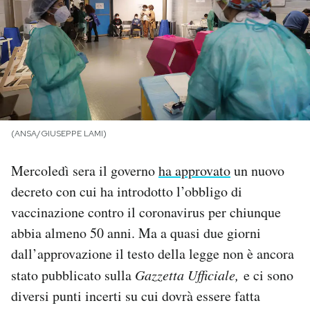
PODCAST
NEWSLETTER
I MIEI PREFERITI
(ANSA/GIUSEPPE LAMI)
SHOP
Mercoledì sera il governo
ha approvato
un nuovo
decreto con cui ha introdotto l’obbligo di
vaccinazione contro il coronavirus per chiunque
CALENDARIO
abbia almeno 50 anni. Ma a quasi due giorni
dall’approvazione il testo della legge non è ancora
AREA PERSONALE
stato pubblicato sulla
Gazzetta Ufficiale,
e ci sono
Area Personale
diversi punti incerti su cui dovrà essere fatta
Newsletter