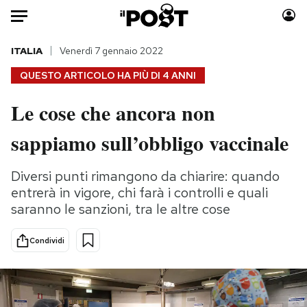
Auto
ITALIA
Venerdì 7 gennaio 2022
QUESTO ARTICOLO HA PIÙ DI
4 ANNI
HOME
Le cose che ancora non
Italia
Moda
sappiamo sull’obbligo vaccinale
Mondo
Libri
Politica
Consumismi
Diversi punti rimangono da chiarire: quando
Tecnologia
Storie/Idee
entrerà in vigore, chi farà i controlli e quali
Internet
Ok Boomer!
saranno le sanzioni, tra le altre cose
Scienza
Media
Cultura
Europa
Condividi
Economia
Altrecose
Sport
Mondiali calcio 2026