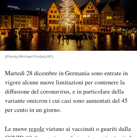
PODCAST
NEWSLETTER
I MIEI PREFERITI
(Photo/Michael Probst/AP)
Martedì 28 dicembre in Germania sono entrate in
SHOP
vigore alcune nuove limitazioni per contenere la
diffusione del coronavirus, e in particolare della
CALENDARIO
variante omicron i cui casi sono aumentati del 45
per cento in un giorno.
AREA PERSONALE
Area Personale
Le nuove
regole
vietano ai vaccinati o guariti dalla
Newsletter