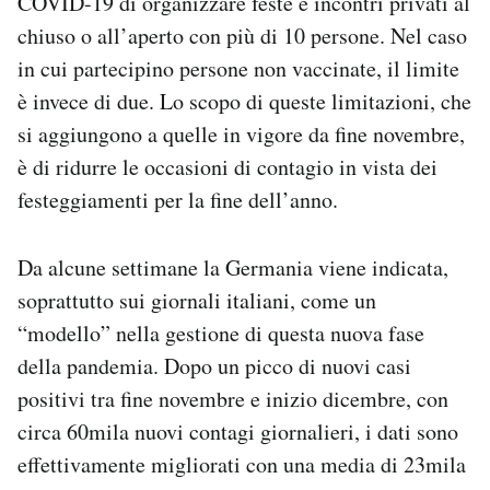
COVID-19 di organizzare feste e incontri privati al
Notifiche mobile
chiuso o all’aperto con più di 10 persone. Nel caso
Regala il Post
in cui partecipino persone non vaccinate, il limite
Hai bisogno di aiuto?
è invece di due. Lo scopo di queste limitazioni, che
Esci
si aggiungono a quelle in vigore da fine novembre,
è di ridurre le occasioni di contagio in vista dei
festeggiamenti per la fine dell’anno.
Da alcune settimane la Germania viene indicata,
soprattutto sui giornali italiani, come un
“modello” nella gestione di questa nuova fase
della pandemia. Dopo un picco di nuovi casi
positivi tra fine novembre e inizio dicembre, con
circa 60mila nuovi contagi giornalieri, i dati sono
effettivamente migliorati con una media di 23mila