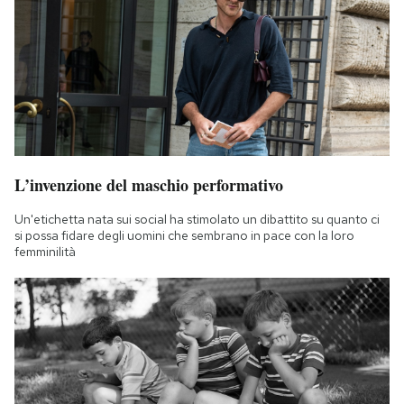
L’invenzione del maschio performativo
Un'etichetta nata sui social ha stimolato un dibattito su quanto ci
si possa fidare degli uomini che sembrano in pace con la loro
femminilità