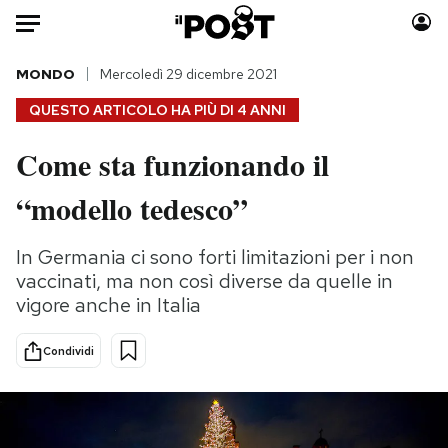
Auto
MONDO
Mercoledì 29 dicembre 2021
QUESTO ARTICOLO HA PIÙ DI
4 ANNI
HOME
Come sta funzionando il
Italia
Moda
“modello tedesco”
Mondo
Libri
Politica
Consumismi
In Germania ci sono forti limitazioni per i non
Tecnologia
Storie/Idee
vaccinati, ma non così diverse da quelle in
Internet
Ok Boomer!
vigore anche in Italia
Scienza
Media
Cultura
Europa
Condividi
Economia
Altrecose
Sport
Mondiali calcio 2026