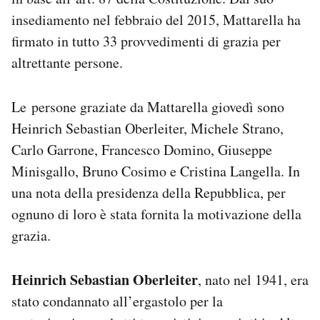
Notifiche mobile
insediamento nel febbraio del 2015, Mattarella ha
Regala il Post
firmato in tutto 33 provvedimenti di grazia per
Hai bisogno di aiuto?
altrettante persone.
Esci
Le persone graziate da Mattarella giovedì sono
Heinrich Sebastian Oberleiter, Michele Strano,
Carlo Garrone, Francesco Domino, Giuseppe
Minisgallo, Bruno Cosimo e Cristina Langella. In
una nota della presidenza della Repubblica, per
ognuno di loro è stata fornita la motivazione della
grazia.
Heinrich Sebastian Oberleiter
, nato nel 1941, era
stato condannato all’ergastolo per la