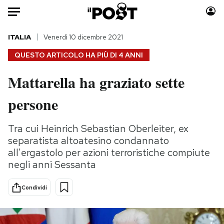
Auto
ITALIA
Venerdì 10 dicembre 2021
QUESTO ARTICOLO HA PIÙ DI
4 ANNI
HOME
Mattarella ha graziato sette
Italia
Moda
persone
Mondo
Libri
Politica
Consumismi
Tra cui Heinrich Sebastian Oberleiter, ex
Tecnologia
Storie/Idee
separatista altoatesino condannato
Internet
Ok Boomer!
all'ergastolo per azioni terroristiche compiute
Scienza
Media
negli anni Sessanta
Cultura
Europa
Economia
Altrecose
Condividi
Sport
Mondiali calcio 2026