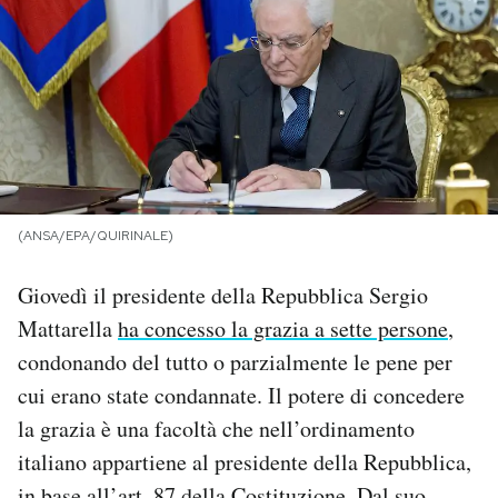
PODCAST
NEWSLETTER
I MIEI PREFERITI
(ANSA/EPA/QUIRINALE)
SHOP
Giovedì il presidente della Repubblica Sergio
Mattarella
ha concesso la grazia a sette persone
,
CALENDARIO
condonando del tutto o parzialmente le pene per
cui erano state condannate. Il potere di concedere
AREA PERSONALE
la grazia è una facoltà che nell’ordinamento
italiano appartiene al presidente della Repubblica,
Area Personale
Newsletter
in base all’art. 87 della Costituzione. Dal suo