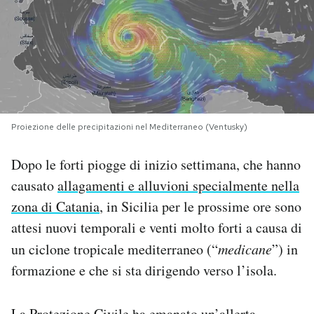
PODCAST
NEWSLETTER
I MIEI PREFERITI
Proiezione delle precipitazioni nel Mediterraneo (Ventusky)
Dopo le forti piogge di inizio settimana, che hanno
SHOP
causato
allagamenti e alluvioni specialmente nella
zona di Catania
, in Sicilia per le prossime ore sono
CALENDARIO
attesi nuovi temporali e venti molto forti a causa di
un ciclone tropicale mediterraneo (“
medicane
”) in
AREA PERSONALE
formazione e che si sta dirigendo verso l’isola.
Area Personale
Newsletter
La Protezione Civile ha emanato un’allerta