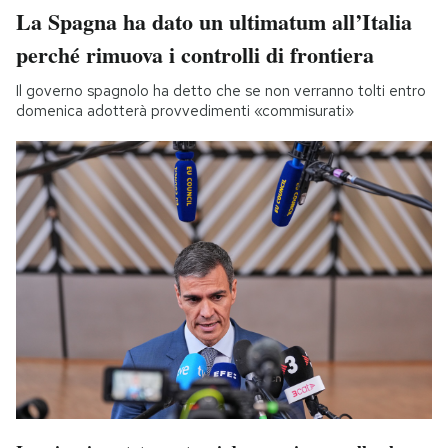
La Spagna ha dato un ultimatum all’Italia
perché rimuova i controlli di frontiera
Il governo spagnolo ha detto che se non verranno tolti entro
domenica adotterà provvedimenti «commisurati»