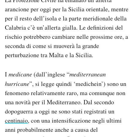
Notifiche mobile
arancione per oggi per la Sicilia orientale, mentre
Regala il Post
per il resto dell’isola e la parte meridionale della
Hai bisogno di aiuto?
Calabria c’è un’allerta gialla. Le definizioni del
Esci
rischio potrebbero cambiare nelle prossime ore, a
seconda di come si muoverà la grande
perturbazione tra Malta e la Sicilia.
I
medicane
(dall’inglese “
mediterranean
hurricane
”, si legge quindi ‘medichein’) sono un
fenomeno relativamente raro, ma comunque non
una novità per il Mediterraneo. Dal secondo
dopoguerra a oggi ne sono stati registrati un
centinaio
, con una intensificazione negli ultimi
anni probabilmente anche a causa del