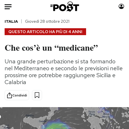
Auto
ITALIA
Giovedì 28 ottobre 2021
QUESTO ARTICOLO HA PIÙ DI
4 ANNI
HOME
Che cos’è un “medicane”
Italia
Moda
Mondo
Libri
Una grande perturbazione si sta formando
Politica
Consumismi
nel Mediterraneo e secondo le previsioni nelle
Tecnologia
Storie/Idee
prossime ore potrebbe raggiungere Sicilia e
Calabria
Internet
Ok Boomer!
Scienza
Media
Condividi
Cultura
Europa
Economia
Altrecose
Sport
Mondiali calcio 2026