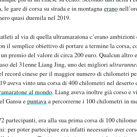
ra, le gare di corsa su strada e in montagna
erano
nell’or
nero quasi duemila nel 2019.
i atleti al via di quella ultramaratona c’erano ambizioni 
n il semplice obiettivo di portare a termine la corsa, c
– un premio del valore di circa 200 euro. Qualcun altro e
 caso del 31enne Liang Jing, uno dei migliori
ultrarunne
del record cinese per il maggior numero di chilometri p
019 aveva vinto una corsa di 400 chilometri nel deserto
ltramaratone al mondo
. Liang aveva inoltre già corso e v
del Gansu e
puntava
a percorrerne i 100 chilometri in me
72 partecipanti, era alla sua prima corsa di 100 chilom
mi: per poter partecipare era infatti necessario aver cor