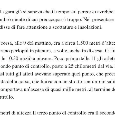
la gara già si sapeva che il tempo sul percorso avrebbe
mbrò niente di cui preoccuparsi troppo. Nel presentare 
isse di fare attenzione a scottature e insolazioni.
corsa, alle 9 del mattino, era a circa 1.500 metri d’alte
erano perlopiù in pianura, a volte anche in discesa. Ci f
 le 10.30 iniziò a piovere. Poco prima delle 11 gli atleti
condo punto di controllo, posto a 25 chilometri dal via.
i tutti gli atleti avevano superato quel punto, che prec
te della corsa, che finiva con un stretto sentiero in sal
comportava un’ascesa di quasi mille metri, al termine de
trollo.
etri di altezza il terzo punto di controllo era il second