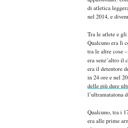
di atletica legge
nel 2014, e diven
Tra le atlete e gl
Qualcuno era lì co
tra le altre cose 
era senz’altro il
era il detentore 
in 24 ore e nel 2
delle più dure u
l’ultramatatona 
Qualcuno, tra i 1
era alle prime ar