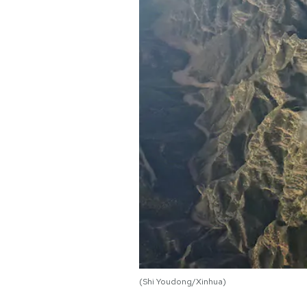
PODCAST
NEWSLETTER
I MIEI PREFERITI
SHOP
CALENDARIO
AREA PERSONALE
Area Personale
(Shi Youdong/Xinhua)
Newsletter