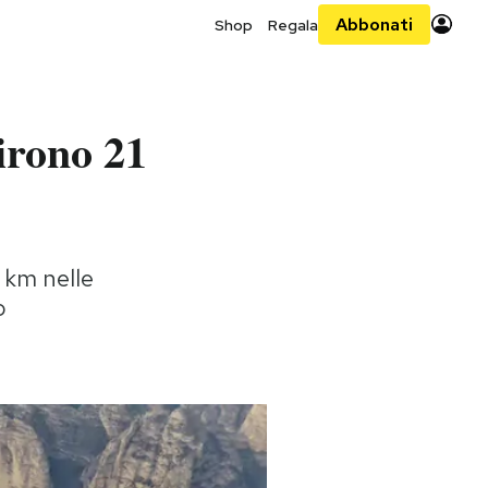
Abbonati
Shop
Regala
irono 21
 km nelle
o