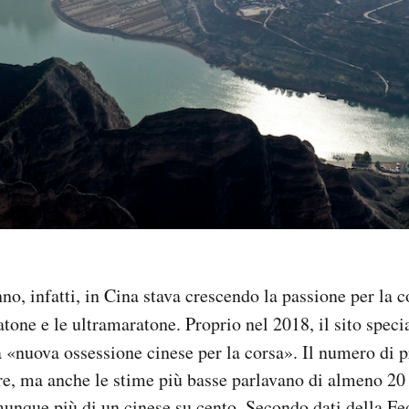
o, infatti, in Cina stava crescendo la passione per la co
atone e le ultramaratone. Proprio nel 2018, il sito spec
 «nuova ossessione cinese per la corsa». Il numero di p
nire, ma anche le stime più basse parlavano di almeno 20
unque più di un cinese su cento. Secondo dati della Fe