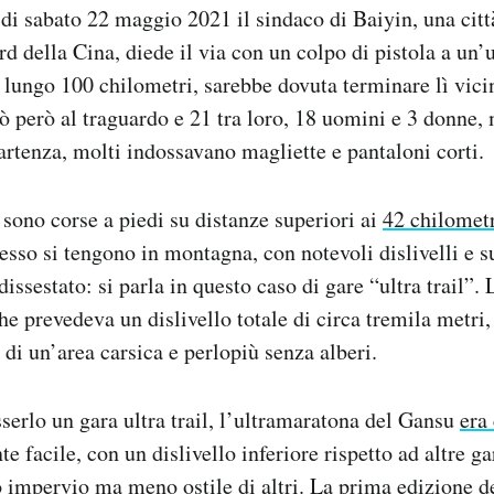
 di sabato 22 maggio 2021 il sindaco di Baiyin, una citt
rd della Cina, diede il via con un colpo di pistola a un
 lungo 100 chilometri, sarebbe dovuta terminare lì vic
vò però al traguardo e 21 tra loro, 18 uomini e 3 donne,
artenza, molti indossavano magliette e pantaloni corti.
sono corse a piedi su distanze superiori ai
42 chilometr
esso si tengono in montagna, con notevoli dislivelli e su
dissestato: si parla in questo caso di gare “ultra trail”.
he prevedeva un dislivello totale di circa tremila metri,
 di un’area carsica e perlopiù senza alberi.
serlo un gara ultra trail, l’ultramaratona del Gansu
era
e facile, con un dislivello inferiore rispetto ad altre ga
o impervio ma meno ostile di altri. La prima edizione d