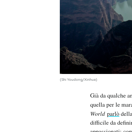
(Shi Youdong/Xinhua)
Già da qualche ann
quella per le mar
World
parlò
della
difficile da defi
appassionati: com