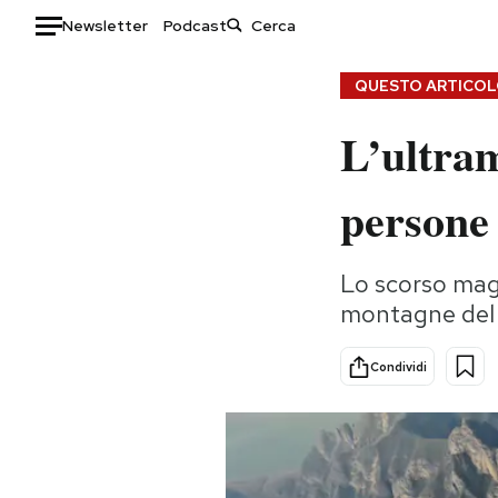
Newsletter
Podcast
Auto
QUESTO ARTICOLO
L’ultram
HOME
Italia
Moda
persone
Mondo
Libri
Politica
Consumismi
Lo scorso magg
Tecnologia
Storie/Idee
montagne del Ga
Internet
Ok Boomer!
Scienza
Media
Condividi
Cultura
Europa
Economia
Altrecose
Sport
Mondiali calcio 2026