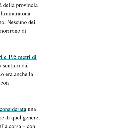
à della provincia
’ultramaratona
ino. Nessuno dei
 morirono di
i e 195 metri di
 sentieri dal
 Lo era anche la
 con
 considerata
una
re di quel genere,
ella corsa – con