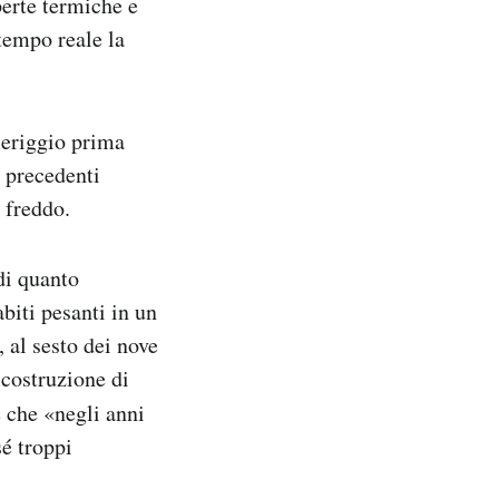
perte termiche e
tempo reale la
meriggio prima
e precedenti
l freddo.
di quanto
abiti pesanti in un
 al sesto dei nove
icostruzione di
 che «negli anni
sé troppi