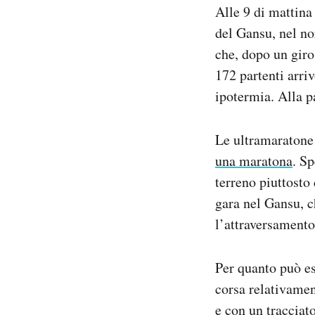
Alle 9 di mattina
Notifiche mobile
Regala il Post
del Gansu, nel no
Hai bisogno di aiuto?
che, dopo un giro
Esci
172 partenti arri
ipotermia. Alla p
Le ultramaratone 
una maratona
. Sp
terreno piuttosto 
gara nel Gansu, c
l’attraversamento
Per quanto può es
corsa relativament
e con un tracciat