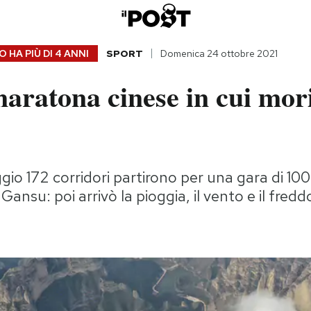
 HA PIÙ DI
4 ANNI
SPORT
Domenica 24 ottobre 2021
aratona cinese in cui mor
io 172 corridori partirono per una gara di 100
nsu: poi arrivò la pioggia, il vento e il fredd