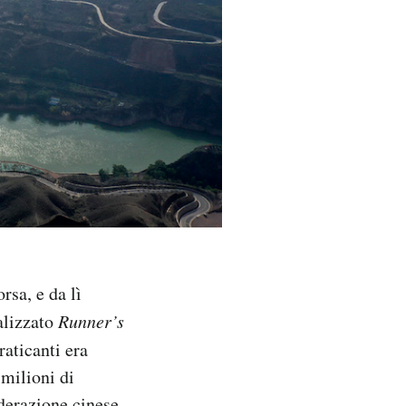
rsa, e da lì
ializzato
Runner’s
raticanti era
 milioni di
derazione cinese