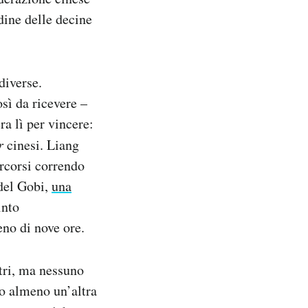
dine delle decine
diverse.
osì da ricevere –
ra lì per vincere:
r
cinesi. Liang
ercorsi correndo
 del Gobi,
una
into
no di nove ore.
etri, ma nessuno
so almeno un’altra