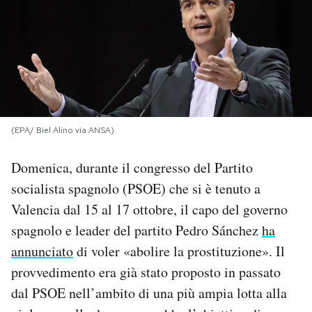
PODCAST
NEWSLETTER
I MIEI PREFERITI
(EPA/ Biel Alino via ANSA)
Domenica, durante il congresso del Partito
SHOP
socialista spagnolo (PSOE) che si è tenuto a
Valencia dal 15 al 17 ottobre, il capo del governo
CALENDARIO
spagnolo e leader del partito Pedro Sánchez
ha
annunciato
di voler «abolire la prostituzione». Il
AREA PERSONALE
provvedimento era già stato proposto in passato
Area Personale
dal PSOE nell’ambito di una più ampia lotta alla
Newsletter