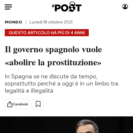
Auto
MONDO
Lunedì 18 ottobre 2021
QUESTO ARTICOLO HA PIÙ DI
4 ANNI
HOME
Il governo spagnolo vuole
Italia
Moda
«abolire la prostituzione»
Mondo
Libri
Politica
Consumismi
In Spagna se ne discute da tempo,
Tecnologia
Storie/Idee
soprattutto perché a oggi è in un limbo tra
Internet
Ok Boomer!
legalità e illegalità
Scienza
Media
Cultura
Europa
Condividi
Economia
Altrecose
Sport
Mondiali calcio 2026