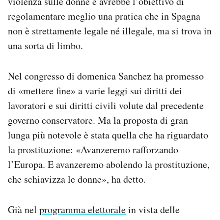
violenza sulle donne e avrebbe l’obiettivo di
Notifiche mobile
regolamentare meglio una pratica che in Spagna
Regala il Post
non è strettamente legale né illegale, ma si trova in
Hai bisogno di aiuto?
una sorta di limbo.
Esci
Nel congresso di domenica Sanchez ha promesso
di «mettere fine» a varie leggi sui diritti dei
lavoratori e sui diritti civili volute dal precedente
governo conservatore. Ma la proposta di gran
lunga più notevole è stata quella che ha riguardato
la prostituzione: «Avanzeremo rafforzando
l’Europa. E avanzeremo abolendo la prostituzione,
che schiavizza le donne», ha detto.
Già nel
programma elettorale
in vista delle