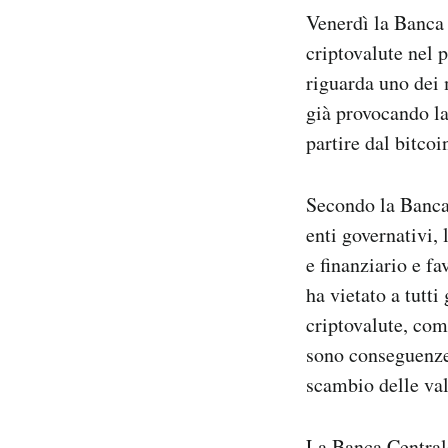
Notifiche mobile
Venerdì la Banca
Regala il Post
criptovalute nel 
Hai bisogno di aiuto?
riguarda uno dei 
Esci
già provocando la
partire dal bitcoi
Secondo la Banca
enti governativi,
e finanziario e fa
ha vietato a tutti
criptovalute, com
sono conseguenze 
scambio delle val
La Banca Centrale