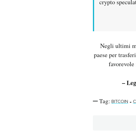
crypto specul
Negli ultimi 
paese per trasferi
favorevole 
– Leg
Tag:
-
BITCOIN
C