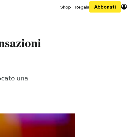
Abbonati
Shop
Regala
ansazioni
vocato una