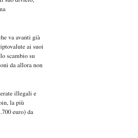
ema
che va avanti già
iptovalute ai suoi
é lo scambio su
ioni da allora non
erate illegali e
oin, la più
1.700 euro) da