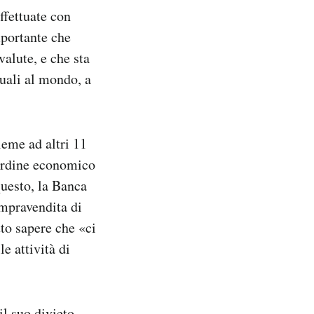
ffettuate con
mportante che
valute, e che sta
uali al mondo, a
eme ad altri 11
’ordine economico
 questo, la Banca
ompravendita di
to sapere che «ci
e attività di
l suo divieto,