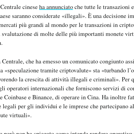
 Centrale cinese
ha annunciato
che tutte le transazioni e
paese saranno considerate «illegali». È una decisione i
mercati più grandi al mondo per le transazioni in cripto
 svalutazione di molte delle più importanti monete virt
n.
 Centrale, che ha emesso un comunicato congiunto assi
 la «speculazione tramite criptovalute» sta «turbando l
vorendo la crescita di attività illegali e criminali». Per
 gli operatori internazionali che forniscono servizi di c
e Coinbase e Binance, di operare in Cina. Ha inoltre fat
legali per gli individui e le imprese che partecipano all
ute virtuali».
 però non ha spiegato come intende rendere operativo i