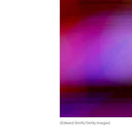
PODCAST
NEWSLETTER
I MIEI PREFERITI
SHOP
CALENDARIO
AREA PERSONALE
Area Personale
(Edward Smith/Getty Images)
Newsletter