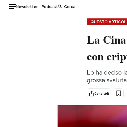
Newsletter
Podcast
Auto
QUESTO ARTICOLO
La Cina 
HOME
Italia
Moda
con crip
Mondo
Libri
Politica
Consumismi
Lo ha deciso l
Tecnologia
Storie/Idee
grossa svalutaz
Internet
Ok Boomer!
Scienza
Media
Condividi
Cultura
Europa
Economia
Altrecose
Sport
Mondiali calcio 2026