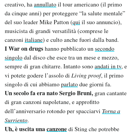
creativo, ha
annullato
il tour americano (il primo
Notifiche mobile
da cinque anni) per proteggere “la salute mentale”
Regala il Post
Hai bisogno di aiuto?
del suo leader Mike Patton (
qui
il suo annuncio),
Esci
musicista di grandi versatilità (comprese le
canzoni
italiane
) e culto anche fuori dalla band.
I War on drugs
hanno pubblicato un
secondo
singolo
dal disco che esce tra un mese e mezzo,
sempre di gran chitarre. Intanto sono
andati in tv
, e
vi potete godere l’assolo di
Living proof
, il primo
singolo di cui abbiamo
parlato
due giorni fa.
Un secolo fa era nato Sergio Bruni,
gran cantante
di gran canzoni napoletane, e approfitto
dell’anniversario rotondo per spacciarvi
Torna a
Surriento
.
Uh, è uscita una
canzone
di Sting che potrebbe