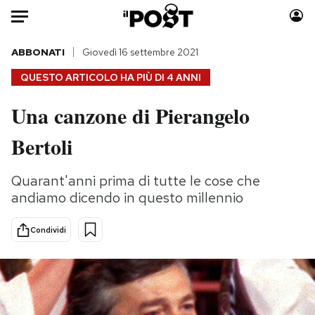
Auto
ABBONATI
Giovedì 16 settembre 2021
QUESTO ARTICOLO HA PIÙ DI
4 ANNI
HOME
Una canzone di Pierangelo
Italia
Moda
Bertoli
Mondo
Libri
Politica
Consumismi
Quarant'anni prima di tutte le cose che
Tecnologia
Storie/Idee
andiamo dicendo in questo millennio
Internet
Ok Boomer!
Scienza
Media
Condividi
Cultura
Europa
Economia
Altrecose
Sport
Mondiali calcio 2026