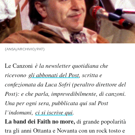
PODCAST
NEWSLETTER
(ANSA/ARCHIVIO/PAT)
I MIEI PREFERITI
Le Canzoni
è la newsletter quotidiana che
SHOP
ricevono
gli abbonati del Post
, scritta e
confezionata da Luca Sofri (peraltro direttore del
CALENDARIO
Post): e che parla, imprevedibilmente, di canzoni.
Una per ogni sera, pubblicata qui sul Post
AREA PERSONALE
l’indomani,
ci si iscrive qui
.
La band dei Faith no more,
di grande popolarità
Area Personale
tra gli anni Ottanta e Novanta con un rock tosto e
Newsletter