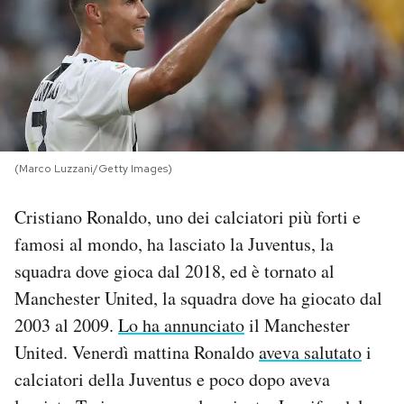
PODCAST
NEWSLETTER
I MIEI PREFERITI
(Marco Luzzani/Getty Images)
Cristiano Ronaldo, uno dei calciatori più forti e
SHOP
famosi al mondo, ha lasciato la Juventus, la
squadra dove gioca dal 2018, ed è tornato al
CALENDARIO
Manchester United, la squadra dove ha giocato dal
2003 al 2009.
Lo ha annunciato
il Manchester
AREA PERSONALE
United. Venerdì mattina Ronaldo
aveva salutato
i
Area Personale
calciatori della Juventus e poco dopo aveva
Newsletter