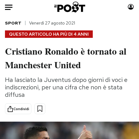
Auto
SPORT
Venerdì 27 agosto 2021
QUESTO ARTICOLO HA PIÙ DI
4 ANNI
HOME
Cristiano Ronaldo è tornato al
Italia
Moda
Manchester United
Mondo
Libri
Politica
Consumismi
Ha lasciato la Juventus dopo giorni di voci e
Tecnologia
Storie/Idee
indiscrezioni, per una cifra che non è stata
Internet
Ok Boomer!
diffusa
Scienza
Media
Cultura
Europa
Condividi
Economia
Altrecose
Sport
Mondiali calcio 2026