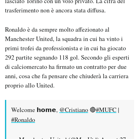
lasciato Torino con un volo privato. La cifra del
Notifiche mobile
trasferimento non è ancora stata diffusa.
Regala il Post
Hai bisogno di aiuto?
Ronaldo è da sempre molto affezionato al
Esci
Manchester United, la squadra in cui ha vinto i
primi trofei da professionista e in cui ha giocato
292 partite segnando 118 gol. Secondo gli esperti
di calciomercato ha firmato un contratto per due
anni, cosa che fa pensare che chiuderà la carriera
proprio allo United.
Welcome 𝗵𝗼𝗺𝗲,
@Cristiano
🔴
#MUFC
|
#Ronaldo