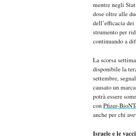
mentre negli Stat
dose oltre alle d
dell’efficacia de
strumento per ridu
continuando a dif
La scorsa settima
disponibile la te
settembre, segnala
causato un marcat
potrà essere somm
con
Pfizer-BioNT
anche per chi av
Israele e le vacc