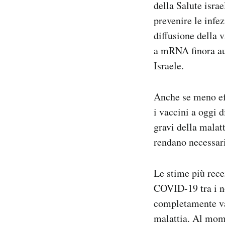
della Salute isra
prevenire le infe
diffusione della v
a mRNA finora au
Israele.
Anche se meno eff
i vaccini a oggi 
gravi della malat
rendano necessari
Le stime più rece
COVID-19 tra i non
completamente vac
malattia. Al mome