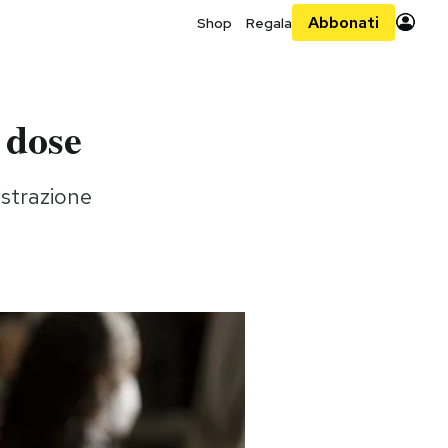
Abbonati
Shop
Regala
a dose
istrazione