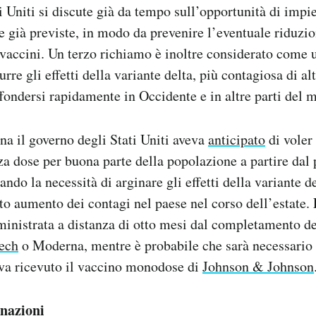
i Uniti si discute già da tempo sull’opportunità di impi
ue già previste, in modo da prevenire l’eventuale riduzi
i vaccini. Un terzo richiamo è inoltre considerato come
rre gli effetti della variante delta, più contagiosa di alt
fondersi rapidamente in Occidente e in altre parti del 
na il governo degli Stati Uniti aveva
anticipato
di voler
rza dose per buona parte della popolazione a partire dal
ndo la necessità di arginare gli effetti della variante d
o aumento dei contagi nel paese nel corso dell’estate. 
inistrata a distanza di otto mesi dal completamento de
ech
o Moderna, mentre è probabile che sarà necessario
eva ricevuto il vaccino monodose di
Johnson & Johnson
inazioni