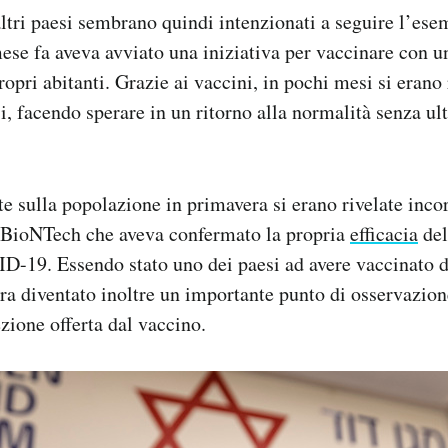
altri paesi sembrano quindi intenzionati a seguire l’esem
se fa aveva avviato una iniziativa per vaccinare con u
opri abitanti. Grazie ai vaccini, in pochi mesi si erano 
i, facendo sperare in un ritorno alla normalità senza ul
te sulla popolazione in primavera si erano rivelate incor
r-BioNTech che aveva confermato la propria
efficacia
del
D-19. Essendo stato uno dei paesi ad avere vaccinato d
era diventato inoltre un importante punto di osservazion
ezione offerta dal vaccino.