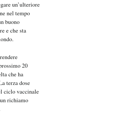
egare un’ulteriore
one nel tempo
 un buono
re e che sta
mondo.
 rendere
 prossimo 20
elta che ha
La terza dose
l ciclo vaccinale
 un richiamo
.