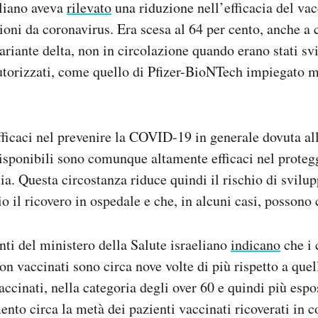
eliano aveva
rilevato
una riduzione nell’efficacia del vac
zioni da coronavirus. Era scesa al 64 per cento, anche a 
ariante delta, non in circolazione quando erano stati svi
torizzati, come quello di Pfizer-BioNTech impiegato 
icaci nel prevenire la COVID-19 in generale dovuta all
disponibili sono comunque altamente efficaci nel proteg
tia. Questa circostanza riduce quindi il rischio di svilu
o il ricovero in ospedale e che, in alcuni casi, possono 
nti del ministero della Salute israeliano
indicano
che i 
 vaccinati sono circa nove volte di più rispetto a quell
cinati, nella categoria degli over 60 e quindi più espos
nto circa la metà dei pazienti vaccinati ricoverati in c