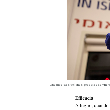
Una medica israeliana si prepara a somminis
Efficacia
A luglio, quando 