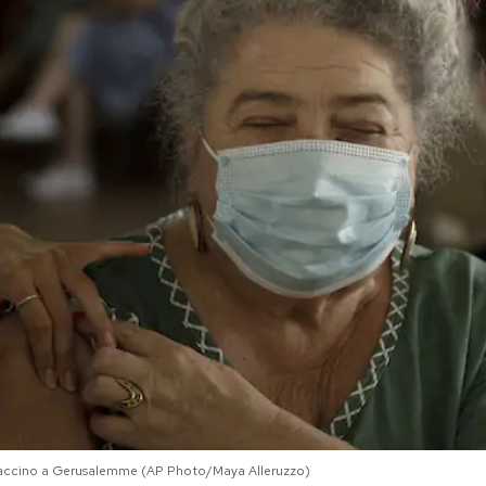
 vaccino a Gerusalemme (AP Photo/Maya Alleruzzo)