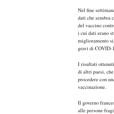
Notifiche mobile
Nel fine settimana
Regala il Post
dati che sembra c
Hai bisogno di aiuto?
Esci
del vaccino contr
i cui dati erano s
miglioramento sig
gravi di COVID-19
I risultati ottenu
di altri paesi, ch
procedere con una
vaccinazione.
Il governo franc
alle persone frag