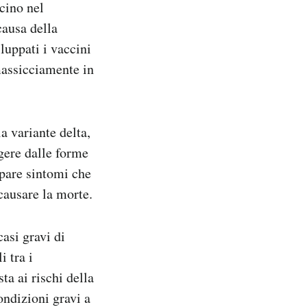
cino nel
causa della
luppati i vaccini
massicciamente in
a variante delta,
gere dalle forme
ppare sintomi che
causare la morte.
casi gravi di
i tra i
ta ai rischi della
ondizioni gravi a