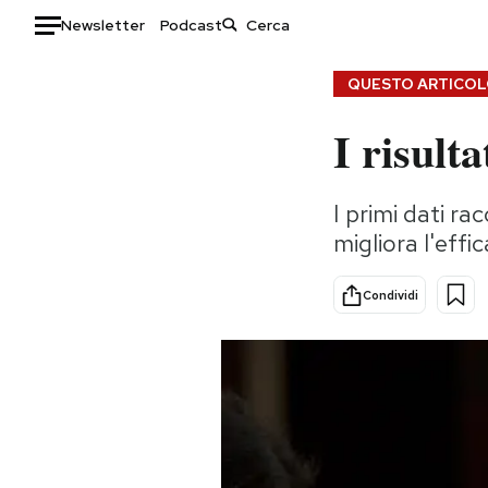
Newsletter
Podcast
Auto
QUESTO ARTICOLO
I risult
HOME
Italia
Moda
I primi dati ra
Mondo
Libri
migliora l'effi
Politica
Consumismi
Tecnologia
Storie/Idee
Condividi
Internet
Ok Boomer!
Scienza
Media
Cultura
Europa
Economia
Altrecose
Sport
Mondiali calcio 2026