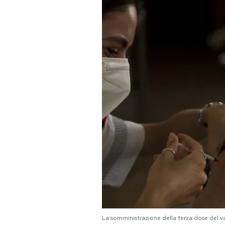
PODCAST
NEWSLETTER
I MIEI PREFERITI
SHOP
CALENDARIO
AREA PERSONALE
Area Personale
La somministrazione della terza dose del
Newsletter