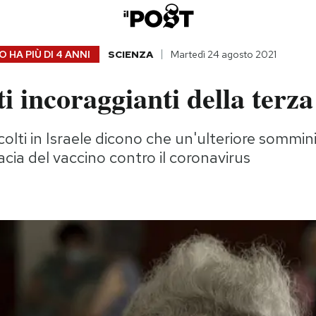
 HA PIÙ DI
4 ANNI
SCIENZA
Martedì 24 agosto 2021
ati incoraggianti della terz
ccolti in Israele dicono che un'ulteriore sommin
cacia del vaccino contro il coronavirus