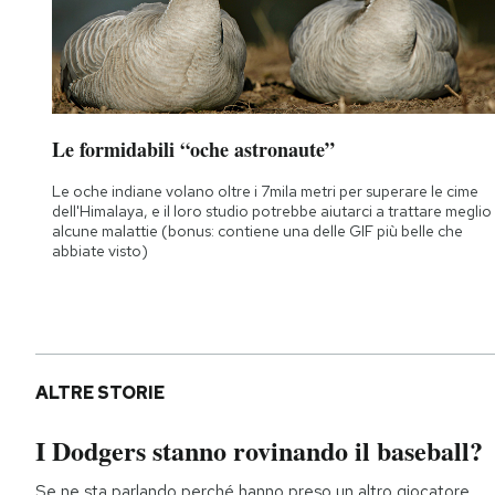
Le formidabili “oche astronaute”
Le oche indiane volano oltre i 7mila metri per superare le cime
dell'Himalaya, e il loro studio potrebbe aiutarci a trattare meglio
alcune malattie (bonus: contiene una delle GIF più belle che
abbiate visto)
ALTRE STORIE
I Dodgers stanno rovinando il baseball?
Se ne sta parlando perché hanno preso un altro giocatore