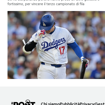
fortissimo, per vincere il terzo campionato di fila
Chi siamo
Pubblicità
Privacy
Gesti