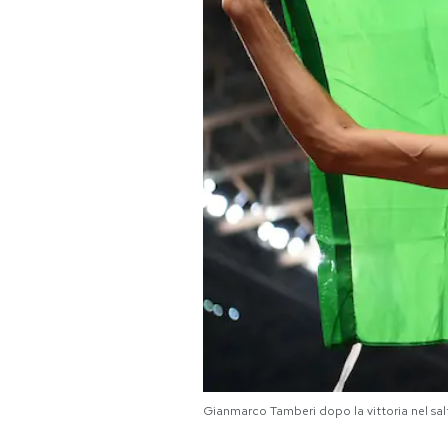
PODCAST
NEWSLETTER
I MIEI PREFERITI
SHOP
CALENDARIO
AREA PERSONALE
Area Personale
Gianmarco Tamberi dopo la vittoria nel sal
Newsletter