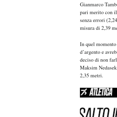
Gianmarco Tamberi
Notifiche mobile
Regala il Post
pari merito con i
Hai bisogno di aiuto?
senza errori (2,2
Esci
misura di 2,39 me
In quel momento 
d’argento e avreb
deciso di non far
Maksim Nedasekau
2,35 metri.