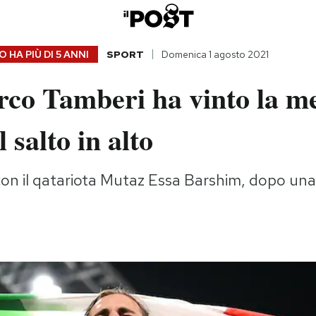
 HA PIÙ DI
5 ANNI
SPORT
Domenica 1 agosto 2021
co Tamberi ha vinto la m
 salto in alto
con il qatariota Mutaz Essa Barshim, dopo una