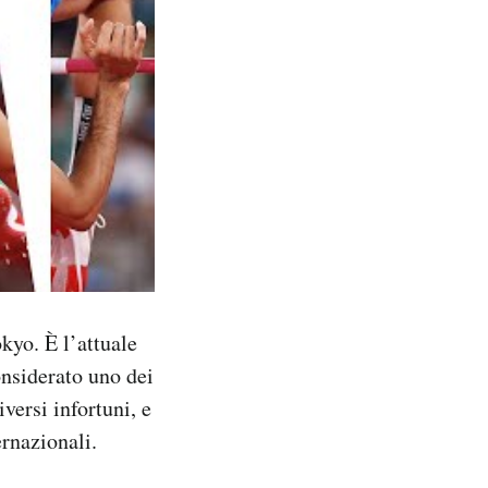
okyo. È l’attuale
onsiderato uno dei
versi infortuni, e
ernazionali.