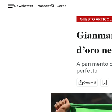
Newsletter
Podcast
Auto
QUESTO ARTICOLO
Gianmar
HOME
Italia
Moda
d’oro nel
Mondo
Libri
Politica
Consumismi
A pari merito 
Tecnologia
Storie/Idee
perfetta
Internet
Ok Boomer!
Scienza
Media
Condividi
Cultura
Europa
Economia
Altrecose
Sport
Mondiali calcio 2026