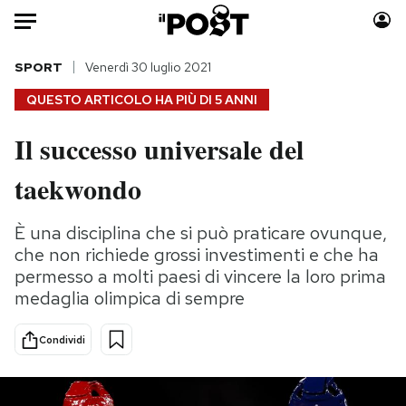
Auto
SPORT
Venerdì 30 luglio 2021
QUESTO ARTICOLO HA PIÙ DI
5 ANNI
HOME
Il successo universale del
Italia
Moda
taekwondo
Mondo
Libri
Politica
Consumismi
È una disciplina che si può praticare ovunque,
Tecnologia
Storie/Idee
che non richiede grossi investimenti e che ha
Internet
Ok Boomer!
permesso a molti paesi di vincere la loro prima
Scienza
Media
medaglia olimpica di sempre
Cultura
Europa
Economia
Altrecose
Condividi
Sport
Mondiali calcio 2026