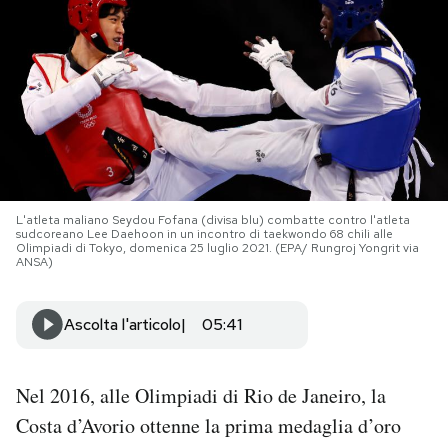
PODCAST
NEWSLETTER
I MIEI PREFERITI
L'atleta maliano Seydou Fofana (divisa blu) combatte contro l'atleta
sudcoreano Lee Daehoon in un incontro di taekwondo 68 chili alle
SHOP
Olimpiadi di Tokyo, domenica 25 luglio 2021. (EPA/ Rungroj Yongrit via
ANSA)
CALENDARIO
Ascolta l'articolo
05:41
AREA PERSONALE
Nel 2016, alle Olimpiadi di Rio de Janeiro, la
Area Personale
Costa d’Avorio ottenne la prima medaglia d’oro
Newsletter