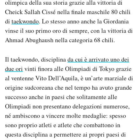
olimpica della sua storia grazie alla vittoria di
Notifiche mobile
Cheick Sallah Cissé nella finale maschile 80 chili
Regala il Post
di
taekwondo
. Lo stesso anno anche la Giordania
Hai bisogno di aiuto?
vinse il suo primo oro di sempre, con la vittoria di
Esci
Ahmad Abughaush nella categoria 68 chili.
Il taekwondo, disciplina
da cui è arrivato uno dei
due ori
vinti finora alle Olimpiadi di Tokyo grazie
al ventenne Vito Dell’Aquila, è un’arte marziale di
origine sudcoreana che nel tempo ha avuto grande
successo anche in paesi che solitamente alle
Olimpiadi non presentano delegazioni numerose,
né ambiscono a vincere molte medaglie: spesso
sono proprio atleti e atlete che combattono in
questa disciplina a permettere ai propri paesi di