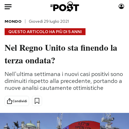
Auto
MONDO
Giovedì 29 luglio 2021
QUESTO ARTICOLO HA PIÙ DI
5 ANNI
HOME
Nel Regno Unito sta finendo la
Italia
Moda
terza ondata?
Mondo
Libri
Politica
Consumismi
Nell'ultima settimana i nuovi casi positivi sono
Tecnologia
Storie/Idee
diminuiti rispetto alla precedente, portando a
Internet
Ok Boomer!
nuove analisi cautamente ottimistiche
Scienza
Media
Cultura
Europa
Condividi
Economia
Altrecose
Sport
Mondiali calcio 2026