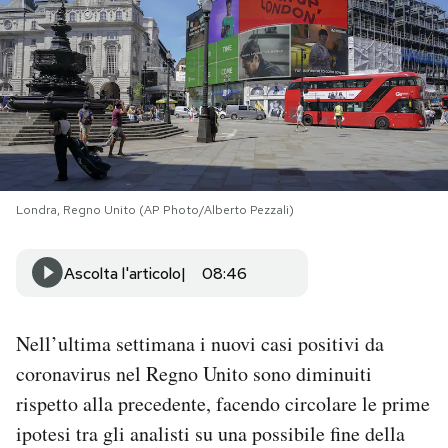
PODCAST
NEWSLETTER
I MIEI PREFERITI
Londra, Regno Unito (AP Photo/Alberto Pezzali)
SHOP
Ascolta l'articolo
08:46
CALENDARIO
Nell’ultima settimana i nuovi casi positivi da
AREA PERSONALE
coronavirus nel Regno Unito sono diminuiti
rispetto alla precedente, facendo circolare le prime
Area Personale
ipotesi tra gli analisti su una possibile fine della
Newsletter