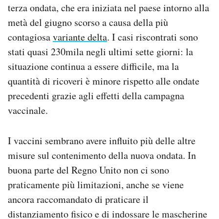
terza ondata, che era iniziata nel paese intorno alla
Notifiche mobile
metà del giugno scorso a causa della più
Regala il Post
Hai bisogno di aiuto?
contagiosa
variante delta
. I casi riscontrati sono
Esci
stati quasi 230mila negli ultimi sette giorni: la
situazione continua a essere difficile, ma la
quantità di ricoveri è minore rispetto alle ondate
precedenti grazie agli effetti della campagna
vaccinale.
I vaccini sembrano avere influito più delle altre
misure sul contenimento della nuova ondata. In
buona parte del Regno Unito non ci sono
praticamente più limitazioni, anche se viene
ancora raccomandato di praticare il
distanziamento fisico e di indossare le mascherine