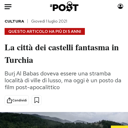
Auto
CULTURA
Giovedì 1 luglio 2021
QUESTO ARTICOLO HA PIÙ DI
5 ANNI
HOME
La città dei castelli fantasma in
Italia
Moda
Turchia
Mondo
Libri
Politica
Consumismi
Burj Al Babas doveva essere una stramba
Tecnologia
Storie/Idee
località di ville di lusso, ma oggi è un posto da
Internet
Ok Boomer!
film post-apocalittico
Scienza
Media
Cultura
Europa
Condividi
Economia
Altrecose
Sport
Mondiali calcio 2026