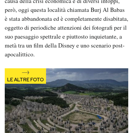
causa della crisi economica e di diversi intoppi,
Notifiche mobile
però, oggi questa località chiamata Burj Al Babas
Regala il Post
è stata abbandonata ed è completamente disabitata,
Hai bisogno di aiuto?
oggetto di periodiche attenzioni dei fotografi per il
Esci
suo paesaggio spettrale e piuttosto inquietante, a
metà tra un film della Disney e uno scenario post-
apocalittico.