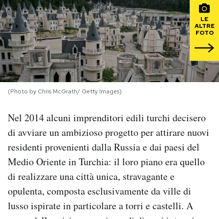
LE
PODCAST
ALTRE
FOTO
NEWSLETTER
I MIEI PREFERITI
(Photo by Chris McGrath/ Getty Images)
Nel 2014 alcuni imprenditori edili turchi decisero
SHOP
di avviare un ambizioso progetto per attirare nuovi
residenti provenienti dalla Russia e dai paesi del
CALENDARIO
Medio Oriente in Turchia: il loro piano era quello
di realizzare una città unica, stravagante e
AREA PERSONALE
opulenta, composta esclusivamente da ville di
Area Personale
lusso ispirate in particolare a torri e castelli. A
Newsletter